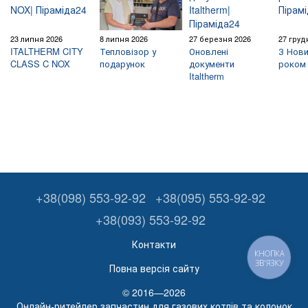
23 липня 2026
8 липня 2026
27 березня 2026
27 груд
ITALTHERM CITY
Тепловізор у
Оновлені
З Нови
CLASS C NOX
подарунок
документи
роком 
Italtherm
+38(098) 553-92-92
+38(095) 553-92-92
+38(093) 553-92-92
Контакти
КНОПКА
ЗВ'ЯЗКУ
Повна версія сайту
© 2016—2026
Онлайн-ритейлер запчастин для газових котлів та колонок