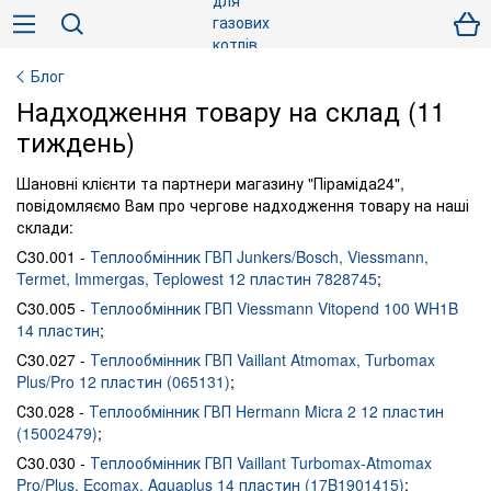
Блог
Надходження товару на склад (11
тиждень)
Шановні клієнти та партнери магазину "Піраміда24",
повідомляємо Вам про чергове надходження товару на наші
склади:
C30.001 -
Теплообмінник ГВП Junkers/Bosch, Viessmann,
Termet, Immergas, Teplowest 12 пластин 7828745
;
C30.005 -
Теплообмінник ГВП Viessmann Vitopend 100 WH1B
14 пластин
;
C30.027 -
Теплообмінник ГВП Vaillant Atmomax, Turbomax
Plus/Pro 12 пластин (065131)
;
С30.028 -
Теплообмінник ГВП Hermann Micra 2 12 пластин
(15002479)
;
C30.030 -
Теплообмінник ГВП Vaillant Turbomax-Atmomax
Pro/Plus, Ecomax, Aquaplus 14 пластин (17B1901415)
;