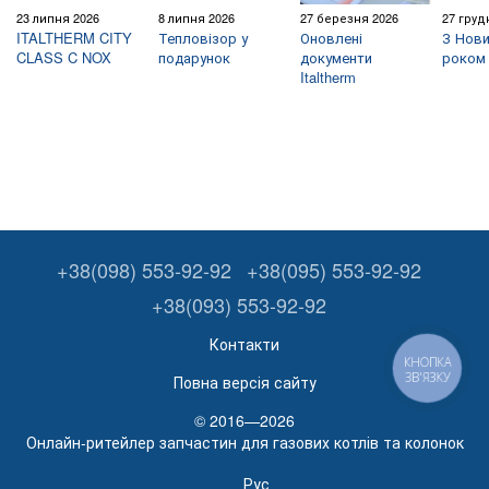
23 липня 2026
8 липня 2026
27 березня 2026
27 груд
ITALTHERM CITY
Тепловізор у
Оновлені
З Нови
CLASS C NOX
подарунок
документи
роком 
Italtherm
+38(098) 553-92-92
+38(095) 553-92-92
+38(093) 553-92-92
Контакти
КНОПКА
ЗВ'ЯЗКУ
Повна версія сайту
© 2016—2026
Онлайн-ритейлер запчастин для газових котлів та колонок
Рус