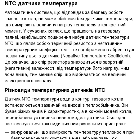
NTC датчики температури
Автоматична система, що відповідає за безпеку роботи
газового котла, не може обійтися без датчиків температури,
що вимірюють величину нагріву теплоносія в конкретний
момент. У сучасних котлах, що працюють на газовому
паливі, найбільшого поширення набув датчик температури
NTC, що являє собою термічний резистор з негативним
температурним коефіцієнтом – це відображено в абревіатурі
назви типу цього датчика (Negative Temperature Coefficient).
Це означає, що опір резистора знаходиться в зворотній
(негативній) залежності від температури його нагріву. Чим
вона вища, тим менше опір, що відбивається на величині
електричного сигналу.
Різновиди температурних датчиків NTC
Датчик NTC температури води в контурі газового котла
встановлюється зазвичай на виході з теплообмінника. Він
буває різних видів й характеристик, а в кожній моделі котла,
передбачена установка певної моделі датчика. Сьогодні
застосовуються такі види цих вимірювальних пристроїв:
занурювальні, що вимірюють температуру теплоносія при
безпосередньому контакті з ним, або накладні, які