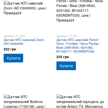
Артикул: T1.060
Артикул: T1.061
Датчик NTC навісний Zoom
Датчик NTC навісний Ferroli /
(AC13040005)
Sime / Fondital / Nova Florida /
Biasi (39819550, 6231362,
222 грн
BI1442117, 6SONDNTC05)
233 грн
Купити
Купити