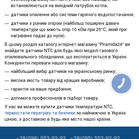
встановлюються на вихідний патрубок котла;
датчики опалення або системи гарячого водопостачання;
датчики з різним опіром (найбільш поширені давачі
температури що мають опір 10 кОм при 25°С, який при
нагріванні падає до нуля).
В цьому розділі каталогу інтернет-магазину "Piramida24" ви
знайдете датчики NTC для будь-якої моделі газового
опалювального обладнання, що експлуатується в Україні.
Конкурентні переваги нашого магазину:
найбільший вибір датчиків на українському ринку;
висока якість товару від кращих виробників;
гарантія на ваше придбання;
допомога професіоналів в підборі товару.
У нас ви можете купити датчики температури NTC,
термостати перегріву та безпеки
за найнижчою в Україні
ціною, з доставкою в будь-яке місто нашої країни.
+38(098) 553-92-92
+38(095) 553-92-92