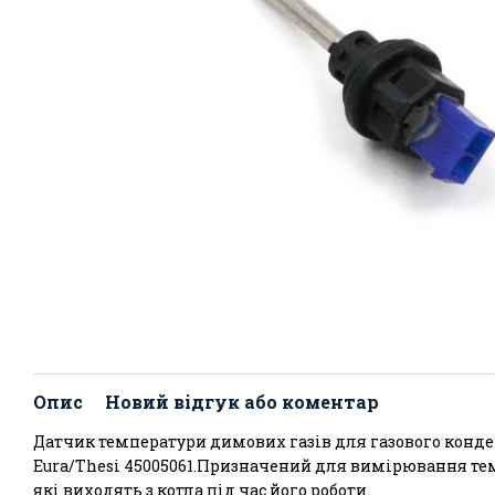
Опис
Новий відгук або коментар
Датчик температури димових газів для газового конд
Eura/Thesi 45005061.Призначений для вимірювання те
які виходять з котла під час його роботи.