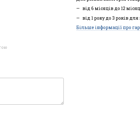
від 6 місяців до 12 міся
від 1 року до 3 років для
Більше інформації про гар
огою