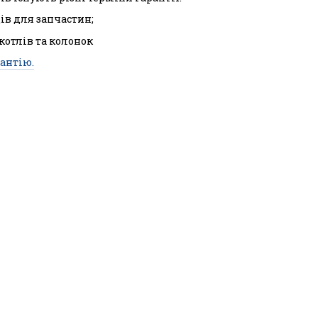
ців для запчастин;
 котлів та колонок
антію.