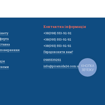
Контактна інформація
бінету
+38(098) 553-92-92
ферта
+38(095) 553-92-92
оставка
+38(093) 553-92-92
а повернення
Передзвонити вам?
0985539292
ція
КНОПКА
info@piramida24.com.ua
,схеми
ЗВ'ЯЗКУ