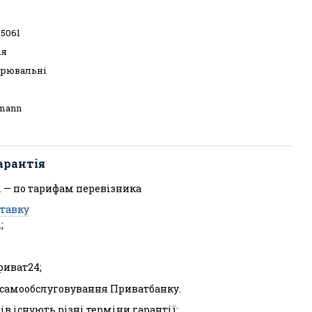
5061
ія
урювальні
mann
арантія
 — по тарифам перевізника
ставку
;
риват24;
л самообслуговування Приватбанку.
ів існують різні терміни гарантії: