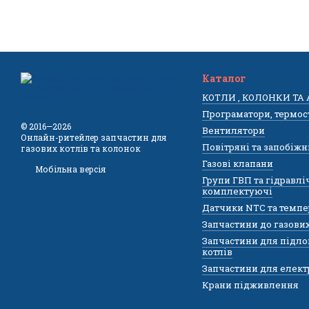
Каталог
КОТЛИ , КОЛОНКИ ТА
Програматори, термос
© 2016—2026
Вентилятори
Онлайн-ритейлер запчастин для
Повітряні та запобіжн
газових котлів та колонок
Газові клапани
Мобільна версія
Групи ГВП та гідравлі
комплектуючі
Датчики NTC та темпе
Запчастини до газови
Запчастини для підло
котлів
Запчастини для елект
Крани підживлення