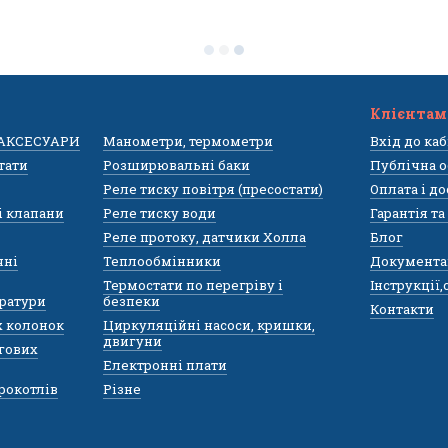
Клієнтам
 АКСЕСУАРИ
Манометри, термометри
Вхід до ка
тати
Розширювальні баки
Публічна о
Реле тиску повітря (пресостати)
Оплата і д
і клапани
Реле тиску води
Гарантія т
Реле протоку, датчики Холла
Блог
чні
Теплообмінники
Документа
Термостати по перегріву і
Інструкції
ратури
безпеки
Контакти
х колонок
Циркуляційні насоси, кришки,
двигуни
гових
Електронні плати
рокотлів
Різне