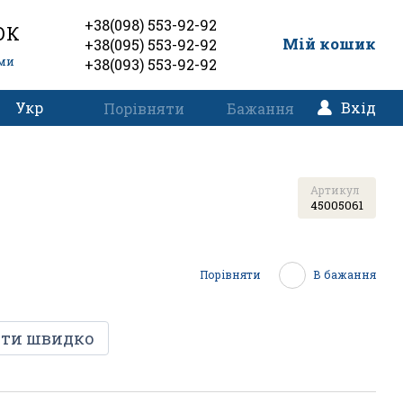
+38(098) 553-92-92
ОК
0
Мій кошик
+38(095) 553-92-92
еми
+38(093) 553-92-92
Укр
Вхід
Порівняти
Бажання
Артикул
45005061
Порівняти
В бажання
ти швидко