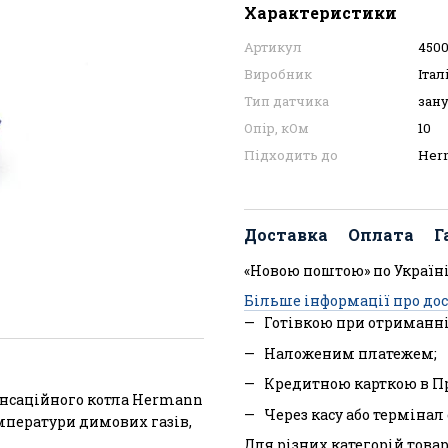
Характеристики
Артикул
4500
Виробник
Італ
Тип датчика
зан
Опір, кОм
10
Підходить до
Her
Доставка
Оплата
Г
«Новою поштою» по Україні
Більше інформації про до
Готівкою при отриманні
Наложеним платежем;
Кредитною карткою в П
енсаційного котла Hermann
Через касу або терміна
мператури димових газів,
Для різних категорій товар