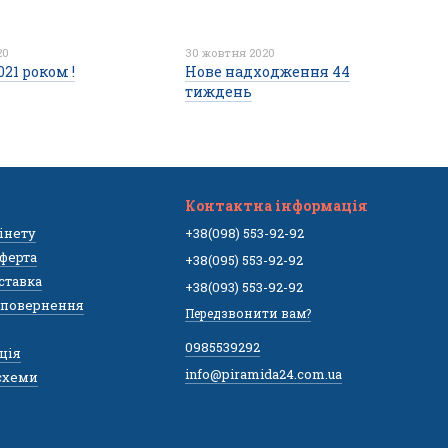
20
30 жовтня 2020
21 роком !
Нове надходження 44
тиждень
Контактна інформація
бінету
+38(098) 553-92-92
ферта
+38(095) 553-92-92
оставка
+38(093) 553-92-92
а повернення
Передзвонити вам?
0985539292
ція
info@piramida24.com.ua
,схеми