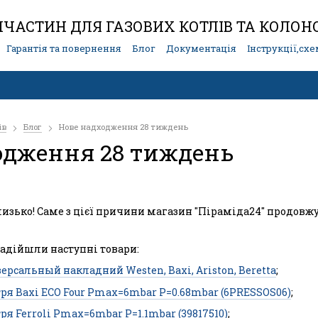
ЧАСТИН ДЛЯ ГАЗОВИХ КОТЛІВ ТА КОЛОН
Гарантія та повернення
Блог
Документація
Інструкції,сх
ів
Блог
Нове надходження 28 тиждень
одження 28 тиждень
зько! Саме з цієї причини магазин "Піраміда24" продовжує
надійшли наступні товари:
ерсальный накладний Westen, Baxi, Ariston, Beretta
;
тря Baxi ECO Four Pmax=6mbar P=0.68mbar (6PRESSOS06)
;
ря Ferroli Pmax=6mbar P=1.1mbar (39817510)
;