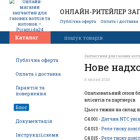
ОНЛАЙН-РИТЕЙЛЕР ЗАП
Публічна оферта
Оплата і доставка
Контакти
Каталог
Запчастини для газових котл
Публічна оферта
Нове надх
Оплата і доставка
8 липня 2020
Гарантія та
Опалювальний сезон бли
повернення
клієнтів та партнерів.
Блог
Цього тижня на склад 
С4.001 -
Датчик NTC унів
Документація
С4.013 -
Реле тиску пові
Інструкції,схеми
C4.015 -
Реле тиску повіт