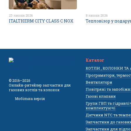
23 липня 2026
8 липня 2026
ITALTHERM CITY CLASS C NOX
Тепловізор у подару
Каталог
КОТЛИ , КОЛОНКИ ТА
Програматори, термос
© 2016—2026
Вентилятори
Онлайн-ритейлер запчастин для
Повітряні та запобіжн
газових котлів та колонок
Газові клапани
Мобільна версія
Групи ГВП та гідравлі
комплектуючі
Датчики NTC та темпе
Запчастини до газови
Запчастини для підло