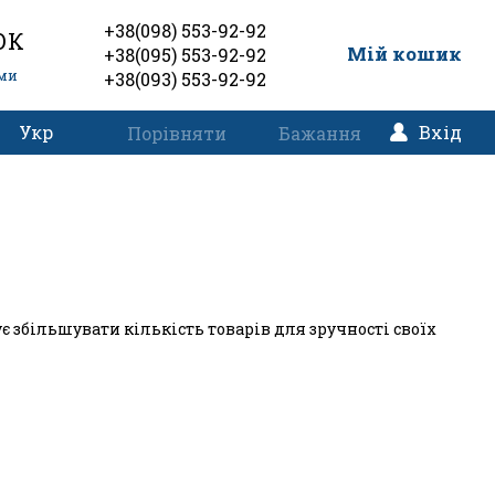
+38(098) 553-92-92
ОК
0
Мій кошик
+38(095) 553-92-92
еми
+38(093) 553-92-92
Укр
Вхід
Порівняти
Бажання
 збільшувати кількість товарів для зручності своїх