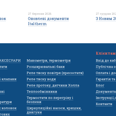
27 березня 2026
27 грудня 20
нок
Оновлені документи
З Новим 20
Italtherm
Клієнтам
 АКСЕСУАРИ
Манометри, термометри
Вхід до ка
тати
Розширювальні баки
Публічна о
Реле тиску повітря (пресостати)
Оплата і д
і клапани
Реле тиску води
Гарантія т
Реле протоку, датчики Холла
Блог
чні
Теплообмінники
Документа
Термостати по перегріву і
Інструкції
ратури
безпеки
Контакти
х колонок
Циркуляційні насоси, кришки,
двигуни
гових