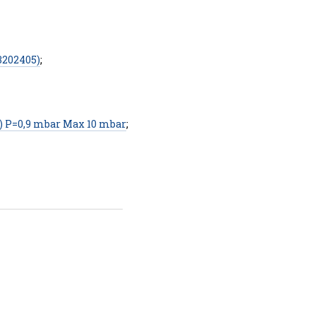
3202405)
;
) P=0,9 mbar Max 10 mbar
;