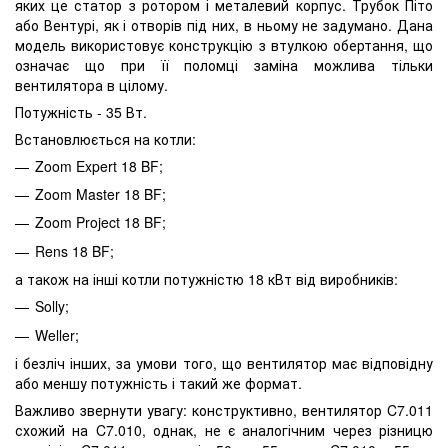
яких це статор з ротором і металевий корпус. Трубок Піто
або Вентурі, як і отворів під них, в ньому не задумано. Дана
модель використовує конструкцію з втулкою обертання, що
означає що при її поломці заміна можлива тільки
вентилятора в цілому.
Потужність - 35 Вт.
Встановлюється на котли:
Zoom Expert 18 BF;
Zoom Master 18 BF;
Zoom Project 18 BF;
Rens 18 BF;
а також на інші котли потужністю 18 кВт від виробників:
Solly;
Weller;
і безліч інших, за умови того, що вентилятор має відповідну
або меншу потужність і такий же формат.
Важливо звернути увагу: конструктивно, вентилятор C7.011
схожий на C7.010, однак, не є аналогічним через різницю