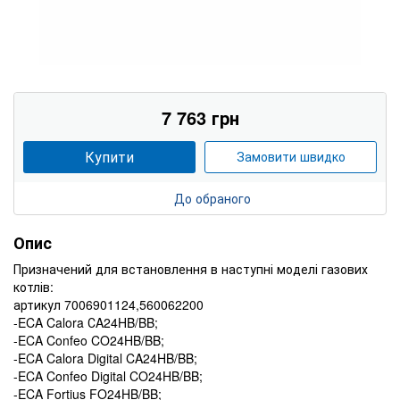
7 763 грн
Купити
Замовити швидко
До обраного
Опис
Призначений для встановлення в наступні моделі газових
котлів:
артикул 7006901124,560062200
-ECA Calora СA24HB/BB;
-ECA Confeo CO24HB/BB;
-ECA Calora Digital CA24HB/BB;
-ECA Confeo Digital CO24HB/BB;
-ECA Fortius FO24HB/BB;