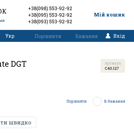
+38(098) 553-92-92
ОК
0
Мій кошик
+38(095) 553-92-92
еми
+38(093) 553-92-92
Укр
Вхід
Порівняти
Бажання
ute DGT
Артикул
C40.127
Порівняти
В бажання
ти швидко