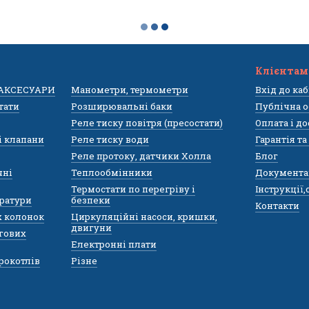
Клієнтам
 АКСЕСУАРИ
Манометри, термометри
Вхід до ка
тати
Розширювальні баки
Публічна о
Реле тиску повітря (пресостати)
Оплата і д
і клапани
Реле тиску води
Гарантія т
Реле протоку, датчики Холла
Блог
чні
Теплообмінники
Документа
Термостати по перегріву і
Інструкції
ратури
безпеки
Контакти
х колонок
Циркуляційні насоси, кришки,
двигуни
гових
Електронні плати
рокотлів
Різне