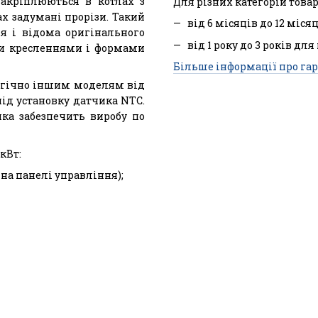
закріплюються в котлах з
Для різних категорій товар
х задумані прорізи. Такий
від 6 місяців до 12 міся
ня і відома оригінального
від 1 року до 3 років для
ми кресленнями і формами
Більше інформації про гар
логічно іншим моделям від
" під установку датчика NTC.
яка забезпечить виробу по
кВт:
 на панелі управління);