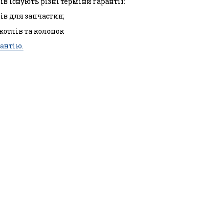
ів існують різні терміни гарантії:
ців для запчастин;
 котлів та колонок
антію.