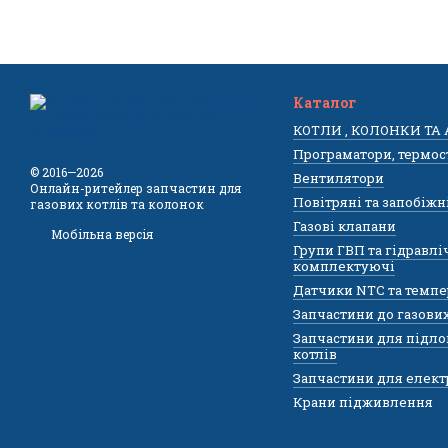
Каталог
КОТЛИ , КОЛОНКИ ТА
Програматори, термос
© 2016—2026
Вентилятори
Онлайн-ритейлер запчастин для
Повітряні та запобіжн
газових котлів та колонок
Газові клапани
Мобільна версія
Групи ГВП та гідравлі
комплектуючі
Датчики NTC та темпе
Запчастини до газови
Запчастини для підло
котлів
Запчастини для елект
Крани підживлення