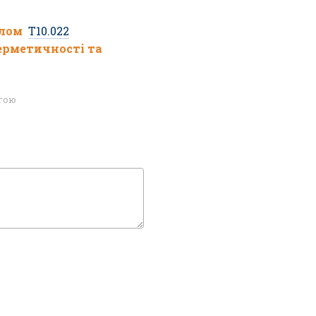
улом
T10.022
ерметичності та
огою