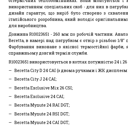
бітермічних теплообмінниках. Вони монтуються і 
використанням спеціальних скоб - для них в патрубка
дизайн гарантує, що виріб було створено з схвален
італійського розробника, який володіє оригінальни
для виробництва.
Довжина R10023651 - 260 мм по робочій частини. Ана
Beretta, в камері над патрубком є ​​отвір з різьбою 1/8
Фарбування виконане з якісної термостійкої фарби, 
справжньому довгий термін служби.
R10023651 використовується в котлах потужністю 24 і 26 
Beretta City D 24 CAI (з двома ручками і ЖК дисплеєм
Beretta City J 24 CAI;
Beretta Exclusive Mix 26 CSI;
Beretta Exclusive 24 CAI;
Beretta Mynute 24 RAI DGT;
Beretta Mynute 24 RSI DGT;
Beretta Mynute 24 CAI DGT;