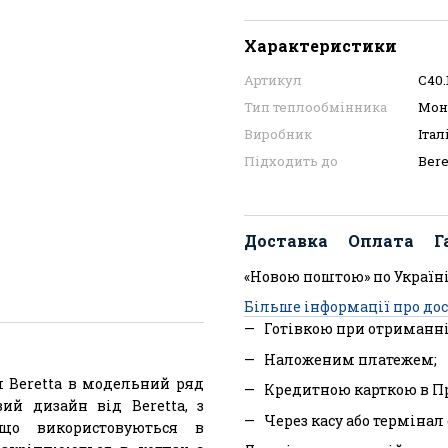
Характеристики
Артикул
C40.
Тип теплообмінника
Мон
Виробник
Італ
Підходить до
Bere
Доставка
Оплата
Г
«Новою поштою» по Україні
Більше інформації про до
Готівкою при отриманні
Наложеним платежем;
 Beretta в модельний ряд
Кредитною карткою в П
ий дизайн від Beretta, з
Через касу або терміна
що використовуються в