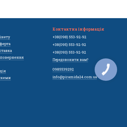
Контактна інформація
бінету
+38(098) 553-92-92
ферта
+38(095) 553-92-92
оставка
+38(093) 553-92-92
а повернення
Передзвонити вам?
0985539292
КНОПКА
ція
ЗВ'ЯЗКУ
info@piramida24.com.ua
,схеми