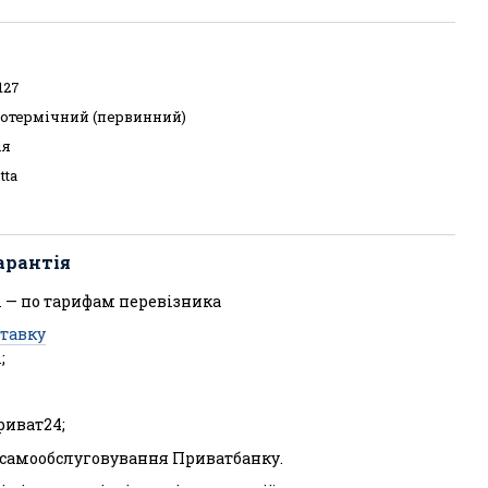
127
отермічний (первинний)
ія
tta
арантія
 — по тарифам перевізника
ставку
;
риват24;
л самообслуговування Приватбанку.