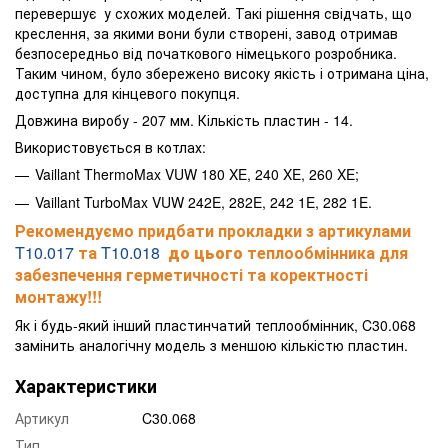
перевершує у схожих моделей. Такі рішення свідчать, що
креслення, за якими вони були створені, завод отримав
безпосередньо від початкового німецького розробника.
Таким чином, було збережено високу якість і отримана ціна,
доступна для кінцевого покупця.
Довжина виробу - 207 мм. Кількість пластин - 14.
Використовується в котлах:
Vaillant ThermoMax VUW 180 XE, 240 XE, 260 XE;
Vaillant TurboMax VUW 242E, 282E, 242 1E, 282 1E.
Рекомендуємо придбати прокладки з артикулами
T10.017
та
T10.018
до цього
теплообмінника
для
забезпечення герметичності та коректності
монтажу!!!
Як і будь-який інший пластинчатий теплообмінник, C30.068
замінить аналогічну модель з меншою кількістю пластин.
Характеристики
Артикул
C30.068
Тип