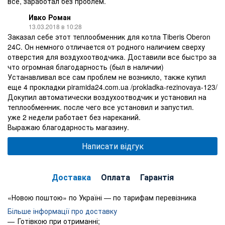
все, заработал без проблем.
Ивко Роман
13.03.2018 в 10:28
Заказал себе этот теплообменник для котла Tiberis Oberon
24C. Он немного отличается от родного наличием сверху
отверстия для воздухоотводчика. Доставили все быстро за
что огромная благодарность (был в наличии)
Устанавливал все сам проблем не возникло, также купил
еще 4 прокладки piramida24.com.ua /prokladka-rezinovaya-123/
Докупил автоматически воздухоотводчик и установил на
теплообменник. после чего все установил и запустил.
уже 2 недели работает без нареканий.
Выражаю благодарность магазину.
Написати відгук
Доставка
Оплата
Гарантія
«Новою поштою» по Україні — по тарифам перевізника
Більше інформації про доставку
Готівкою при отриманні;