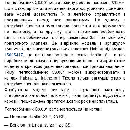
Теплообмінник C6.001 має довжину робочої поверхні 270 мм,
що є стандартом для моделей цього виду: значна довжина і
вага моделі дозволяють їй з легкістю справлятися з
поставленими перед нею завданнями. На одному з
патрубків опалення змонтовано кріплення для термостата
по перегріву, а на другому, що є важливою особливістю
цього теплообмінника, є отвір діаметром 3/8 "для монтажу
повітряного клапана. Це відрізняє модель з артикулом
15002933, що використовується в котлах Habitat від моделі
15005417
, що встановлюється в котли Habitat 2 - в них
виробник модернізував циркуляційний насос, використавши
модель з кришкою укомплектованою повітряним клапаном.
Тому, теплообмінник C6.001 можна використовувати в
котлах Habitat 2, Italtherm і Tiberis тільки заглушів отвір в
патрубку спеціальною заглушкою.
Фарбування моделі виконане з сучасного матеріалу,
створеного на основі алюмінію, який гарантує відсутність
корозії і пошкоджень протягом довгих років експлуатації.
Теплообмінник C6.001 встановлюється на котли:
Hermann Habitat 23 E, 23 SE;
Bongioanni Linea Isy 23 I, 23 CSI;