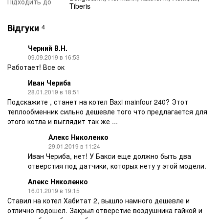
Підходить до
Tiberis
Відгуки
4
Черний В.Н.
09.09.2019 в 16:53
Работает! Все ок
Иван Чериба
28.01.2019 в 18:51
Подскажите , станет на котел Baxi mainfour 240? Этот
теплообменник сильно дешевле того что предлагается для
этого котла и выглядит так же ...
Алекс Николенко
29.01.2019 в 11:24
Иван Чериба, нет! У Бакси еще должно быть два
отверстия под датчики, которых нету у этой модели.
Алекс Николенко
16.01.2019 в 19:15
Ставил на котел Хабитат 2, вышло намного дешевле и
отлично подошел. Закрыл отверстие воздушника гайкой и