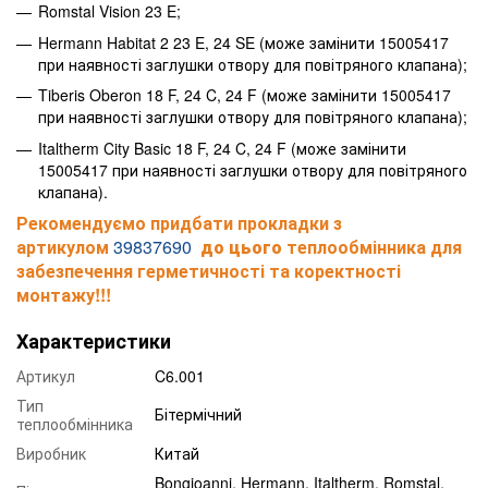
Romstal Vision 23 E;
Hermann Habitat 2 23 E, 24 SE (може замінити 15005417
при наявності заглушки отвору для повітряного клапана);
Tiberis Oberon 18 F, 24 C, 24 F (може замінити 15005417
при наявності заглушки отвору для повітряного клапана);
Italtherm City Basic 18 F, 24 C, 24 F (може замінити
15005417 при наявності заглушки отвору для повітряного
клапана).
Рекомендуємо придбати прокладки з
артикулом
39837690
до цього
теплообмінника
для
забезпечення герметичності та коректності
монтажу!!!
Характеристики
Артикул
C6.001
Тип
Бітермічний
теплообмінника
Виробник
Китай
Bongioanni, Hermann, Italtherm, Romstal,