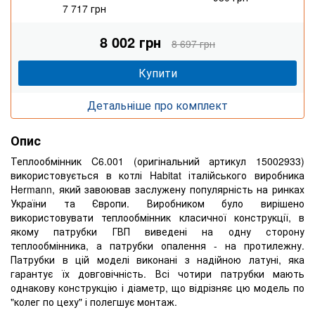
7 717 грн
8 002 грн
8 697 грн
Купити
Детальніше про комплект
Опис
Теплообмінник C6.001 (оригінальний артикул 15002933)
використовується в котлі Habitat італійського виробника
Hermann, який завоював заслужену популярність на ринках
України та Європи. Виробником було вирішено
використовувати теплообмінник класичної конструкції, в
якому патрубки ГВП виведені на одну сторону
теплообмінника, а патрубки опалення - на протилежну.
Патрубки в цій моделі виконані з надійною латуні, яка
гарантує їх довговічність. Всі чотири патрубки мають
однакову конструкцію і діаметр, що відрізняє цю модель по
"колег по цеху" і полегшує монтаж.