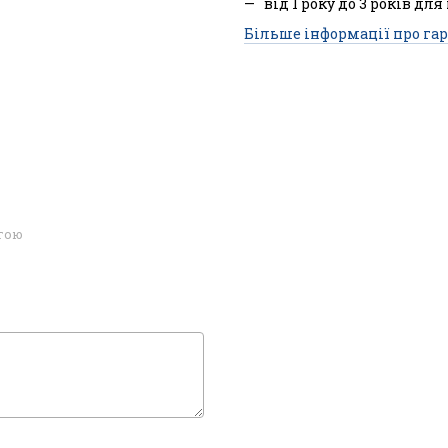
від 1 року до 3 років для
Більше інформації про гар
огою