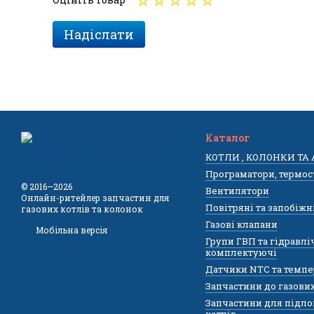
Надіслати
Каталог
КОТЛИ , КОЛОНКИ ТА
Програматори, термос
© 2016—2026
Вентилятори
Онлайн-ритейлер запчастин для
Повітряні та запобіжн
газових котлів та колонок
Газові клапани
Мобільна версія
Групи ГВП та гідравлі
комплектуючі
Датчики NTC та темпе
Запчастини до газови
Запчастини для підло