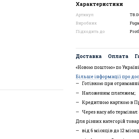
Характеристики
Артикул
T8.0
Виробник
Fuga
Підходить до
Prot
Доставка
Оплата
Г
«Новою поштою» по Україні
Більше інформації про до
Готівкою при отриманні
Наложеним платежем;
Кредитною карткою в П
Через касу або терміна
Для різних категорій товар
від 6 місяців до 12 міся