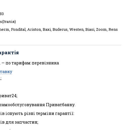
83
s(Італія)
herm, Fondital, Ariston, Baxi, Buderus, Westen, Biasi, Zoom, Rens
арантія
 — по тарифам перевізника
ставку
;
риват24;
л самообслуговування Приватбанку.
ів існують різні терміни гарантії:
ців для запчастин;