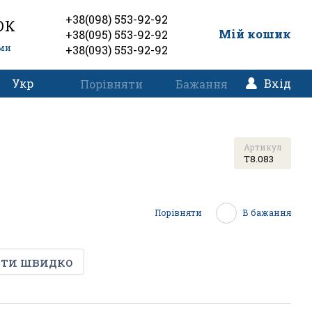
+38(098) 553-92-92
ОК
0
Мій кошик
+38(095) 553-92-92
еми
+38(093) 553-92-92
Укр
Вхід
Порівняти
Бажання
Артикул
T8.083
Порівняти
В бажання
ти швидко