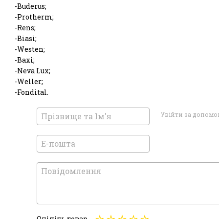
-Buderus;
-Protherm;
-Rens;
-Biasi;
-Westen;
-Baxi;
-Neva Lux;
-Weller;
-Fondital.
Увійти за допом
Оцініть товар