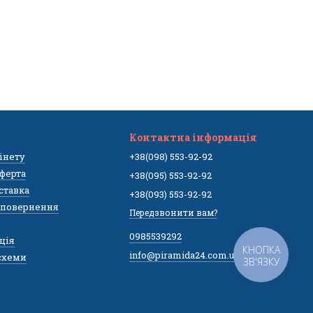
Контактна інформація
бінету
+38(098) 553-92-92
ферта
+38(095) 553-92-92
оставка
+38(093) 553-92-92
а повернення
Передзвонити вам?
0985539292
ція
КНОПКА
info@piramida24.com.ua
,схеми
ЗВ'ЯЗКУ