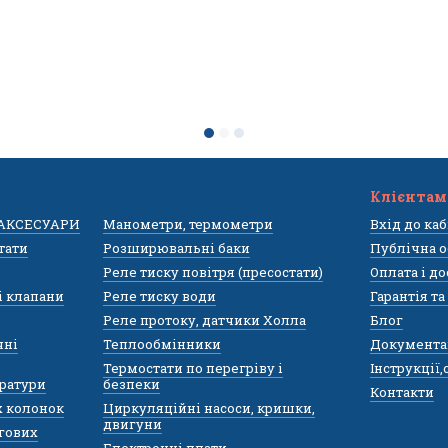
Клієнтам
 АКСЕСУАРИ
Манометри, термометри
Вхід до ка
тати
Розширювальні баки
Публічна о
Реле тиску повітря (пресостати)
Оплата і д
і клапани
Реле тиску води
Гарантія т
Реле протоку, датчики Холла
Блог
чні
Теплообмінники
Документа
Термостати по перегріву і
Інструкції
ратури
безпеки
Контакти
х колонок
Циркуляційні насоси, кришки,
двигуни
гових