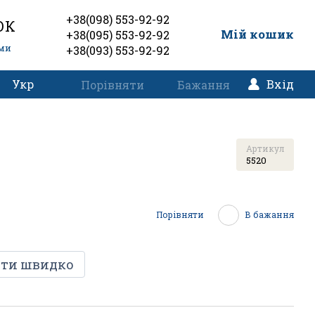
+38(098) 553-92-92
ОК
0
Мій кошик
+38(095) 553-92-92
еми
+38(093) 553-92-92
Укр
Вхід
Порівняти
Бажання
Артикул
5520
Порівняти
В бажання
ти швидко