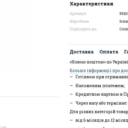
Характеристики
Артикул
5520
Виробник
Іспа
Підходить до
Coin
Доставка
Оплата
Г
«Новою поштою» по Україні
Більше інформації про до
Готівкою при отриманні
Наложеним платежем;
Кредитною карткою в П
Через касу або терміна
Для різних категорій товар
від 6 місяців до 12 міся
огою