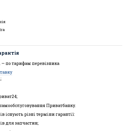
нія
tra
арантія
 — по тарифам перевізника
ставку
;
риват24;
л самообслуговування Приватбанку.
ів існують різні терміни гарантії:
ців для запчастин;