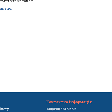
 котлів та колонок
антію.
Контактна інформація
бінету
+38(098) 553-92-92