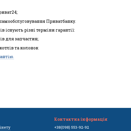
риват24;
л самообслуговування Приватбанку.
ів існують різні терміни гарантії:
ців для запчастин;
 котлів та колонок
антію.
Контактна інформація
бінету
+38(098) 553-92-92