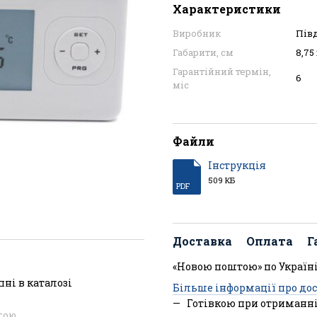
Характеристики
Виробник
Пів
Габарити, см
8,75 
Гарантійний термін,
6
міс
Файли
Інструкція
509 КБ
PDF
Доставка
Оплата
Г
«Новою поштою» по Україні
пні в каталозі
Більше інформації про до
Готівкою при отриманні
огою