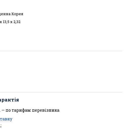
денна Корея
х 13,5 х 2,32
арантія
 — по тарифам перевізника
ставку
;