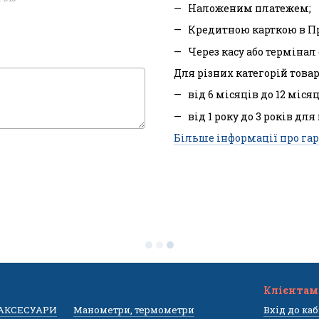
Наложеним платежем;
Кредитною карткою в П
Через касу або терміна
Для різних категорій товар
від 6 місяців до 12 міся
від 1 року до 3 років для
Більше інформації про гар
Клієнтам
 АКСЕСУАРИ
Манометри, термометри
Вхід до ка