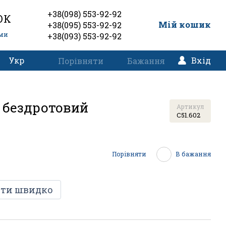
+38(098) 553-92-92
ОК
0
Мій кошик
+38(095) 553-92-92
еми
+38(093) 553-92-92
Укр
Вхід
Порівняти
Бажання
, бездротовий
Артикул
C51.602
Порівняти
В бажання
ти швидко