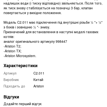
надлишок води (і тиску відповідно) звільняється. Після того,
як тиск знову стабілізується на позначці 3 бар, клапан
повертається у вихідне положення.
Модель C2.011 має підключення під внутрішні різьби ½ "+ ¼"
з боків і зовнішню ½ "- знизу.
Призначений для встановлення в наступні моделі газових
котлів:
аналог оригинального артикулу 998447
-Ariston T2;
-Ariston TX;
-Ariston Microsystem.
Характеристики
Артикул
C2.011
Виробник
Китай
Підходить до
Ariston
Відгуки
Додайте перший відгук