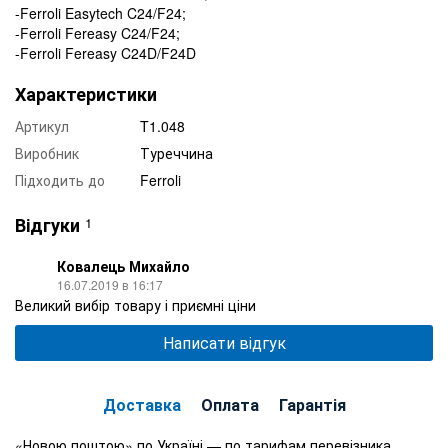
-Ferroli Easytech C24/F24;
-Ferroli Fereasy C24/F24;
-Ferroli Fereasy C24D/F24D
Характеристики
Артикул
T1.048
Виробник
Туреччина
Підходить до
Ferroli
Відгуки
1
Ковалець Михайло
16.07.2019 в 16:17
Великий вибір товару і приємні ціни
Написати відгук
Доставка
Оплата
Гарантія
«Новою поштою» по Україні — по тарифам перевізника