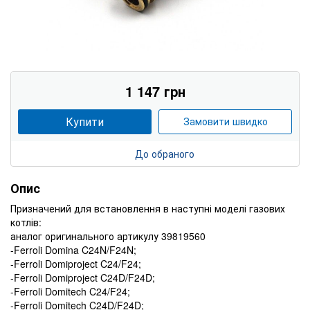
1 147 грн
Купити
Замовити швидко
До обраного
Опис
Призначений для встановлення в наступні моделі газових
котлів:
аналог оригинального артикулу 39819560
-Ferroli Domina C24N/F24N;
-Ferroli Domiproject C24/F24;
-Ferroli Domiproject C24D/F24D;
-Ferroli Domitech C24/F24;
-Ferroli Domitech C24D/F24D;