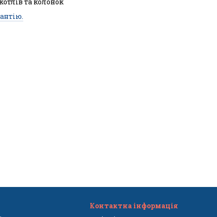
 котлів та колонок
антію.
Контактна інформація