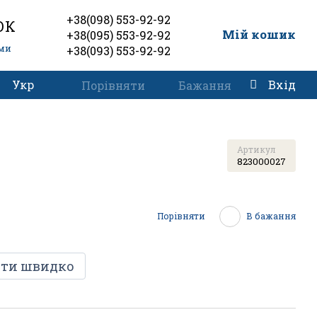
+38(098) 553-92-92
ОК
0
Мій кошик
+38(095) 553-92-92
еми
+38(093) 553-92-92
Укр
Вхід
Порівняти
Бажання
Артикул
823000027
Порівняти
В бажання
ти швидко