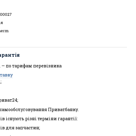
000027
ія
therm
арантія
 — по тарифам перевізника
ставку
;
риват24;
л самообслуговування Приватбанку.
ів існують різні терміни гарантії:
ців для запчастин;