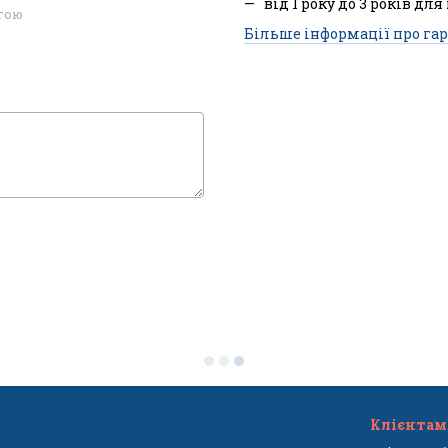
від 1 року до 3 років для
огою
Більше інформації про гар
Клієнтам