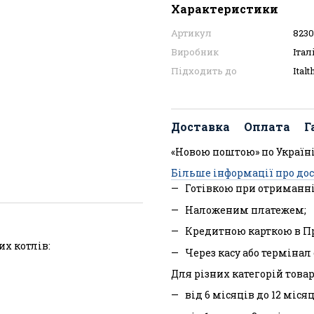
Характеристики
Артикул
823
Виробник
Італ
Підходить до
Ital
Доставка
Оплата
Г
«Новою поштою» по Україні
Більше інформації про до
Готівкою при отриманні
Наложеним платежем;
Кредитною карткою в П
х котлів:
Через касу або терміна
Для різних категорій товар
від 6 місяців до 12 міся