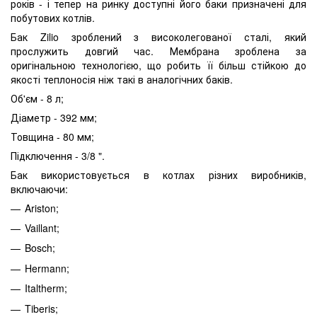
років - і тепер на ринку доступні його баки призначені для
побутових котлів.
Бак Zilio зроблений з високолегованої сталі, який
прослужить довгий час. Мембрана зроблена за
оригінальною технологією, що робить її більш стійкою до
якості теплоносія ніж такі в аналогічних баків.
Об'єм - 8 л;
Діаметр - 392 мм;
Товщина - 80 мм;
Підключення - 3/8 ".
Бак використовується в котлах різних виробників,
включаючи:
Ariston;
Vaillant;
Bosch;
Hermann;
Italtherm;
Tiberis;