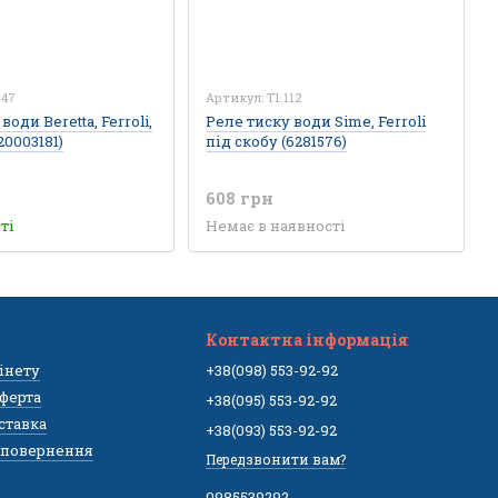
047
Артикул: T1.112
води Beretta, Ferroli,
Реле тиску води Sime, Ferroli
20003181)
під скобу (6281576)
608 грн
ті
Немає в наявності
Контактна інформація
бінету
+38(098) 553-92-92
ферта
+38(095) 553-92-92
оставка
+38(093) 553-92-92
а повернення
Передзвонити вам?
0985539292