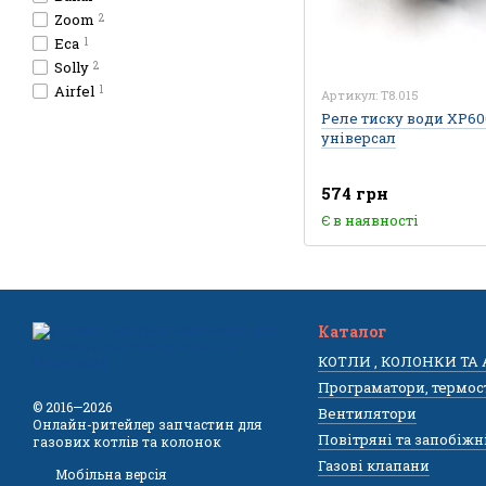
Zoom
2
Eca
1
Solly
2
Airfel
1
Артикул: T8.015
Реле тиску води XP600
універсал
574 грн
Є в наявності
Каталог
КОТЛИ , КОЛОНКИ ТА
Програматори, термос
© 2016—2026
Вентилятори
Онлайн-ритейлер запчастин для
Повітряні та запобіжн
газових котлів та колонок
Газові клапани
Мобільна версія