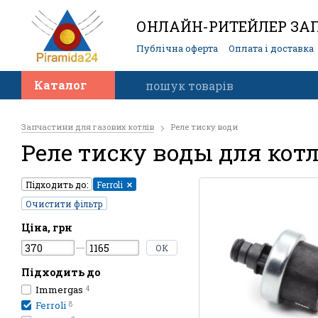
ОНЛАЙН-РИТЕЙЛЕР ЗАП
Публічна оферта
Оплата і доставка
Контакти
Каталог
Запчастини для газових котлів
Реле тиску води
Реле тиску воды для котла
Підходить до:
Ferroli
Очистити фільтр
Ціна, грн
ОК
Підходить до
Immergas
4
Ferroli
8