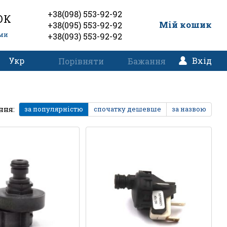
+38(098) 553-92-92
ОК
0
Мій кошик
+38(095) 553-92-92
еми
+38(093) 553-92-92
Укр
Вхід
Порівняти
Бажання
ння:
за популярністю
спочатку дешевше
за назвою