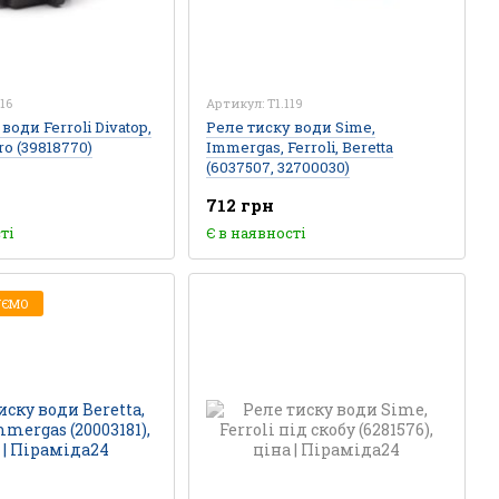
16
Артикул: T1.119
води Ferroli Divatop,
Реле тиску води Sime,
ro (39818770)
Immergas, Ferroli, Beretta
(6037507, 32700030)
712 грн
ті
Є в наявності
УЄМО