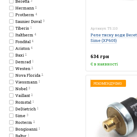
Beretta
3
Hermann
2
Protherm
4
Saunier Duval
3
Tiberis
1
Артикул: T5.110
Italtherm
Реле тиску води Beretta
4
Sime (XP605)
Fondital
4
Ariston
4
Baxi
2
634 грн
Demrad
1
Є в наявності
Westen
2
Nova Florida
2
Viessmann
1
РЕКОМЕНДУЄМО
Nobel
3
Vaillant
2
Romstal
1
DeDietrich
1
Sime
3
Rocterm
2
Bongioanni
1
Baltur
1