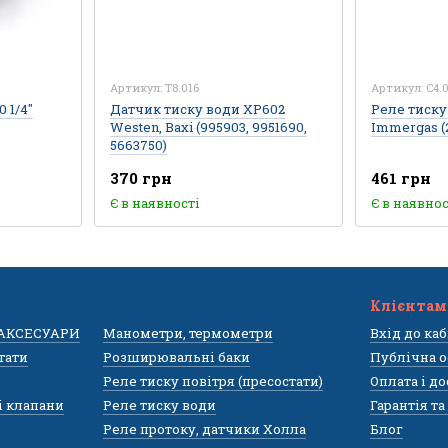
Артикул: T8.016
Артикул: C4.
 1/4"
Датчик тиску води XP602
Реле тиску 
Westen, Baxi (995903, 9951690,
Immergas (
5663750)
370 грн
461 грн
Є в наявності
Є в наявнос
Клієнтам
 АКСЕСУАРИ
Манометри, термометри
Вхід до ка
тати
Розширювальні баки
Публічна о
Реле тиску повітря (пресостати)
Оплата і д
і клапани
Реле тиску води
Гарантія т
Реле протоку, датчики Холла
Блог