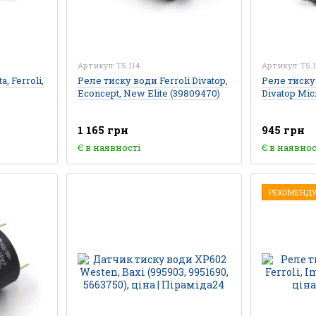
Артикул: T5.114
Артикул: T5.1
, Ferroli,
Реле тиску води Ferroli Divatop,
Реле тиску 
Econcept, New Elite (39809470)
Divatop Mic
1 165 грн
945 грн
Є в наявності
Є в наявнос
РЕКОМЕНД