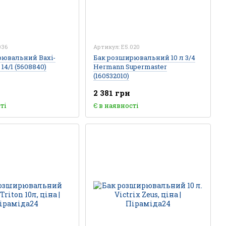
036
Артикул: E5.020
рювальний Baxi-
Бак розширювальний 10 л 3/4
 14/1 (5608840)
Hermann Supermaster
(160532010)
2 381 грн
ті
Є в наявності