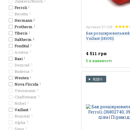
Junkers/Bosch
0
Ferroli
1
Beretta
0
Hermann
2
Protherm
1
Артикул: E7.025
Tiberis
Бак розширювальний 1
1
Vaillant (181051)
Italtherm
2
Fondital
1
Ariston
0
4 511 грн
Baxi
1
Є в наявності
Demrad
0
Buderus
0
Westen
1
ВІДЕО
Nova Florida
1
Viessmann
0
Chaffoteaux
0
Nobel
0
Vaillant
1
Romstal
0
Alpha
0
Sime
0