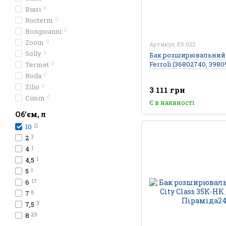
Biasi
0
Rocterm
0
Bongioanni
0
Zoom
0
Артикул: E5.022
Solly
0
Бак розширювальний 
Ferroli (36802740, 3980
Termet
0
Roda
0
Zilio
0
3 111 грн
Cimm
0
Є в наявності
Об'єм, л
10
11
2
3
4
1
4,5
1
5
1
6
17
7
8
7,5
3
8
29