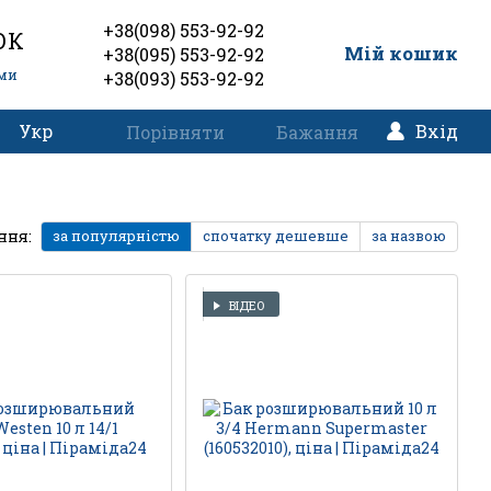
+38(098) 553-92-92
ОК
0
Мій кошик
+38(095) 553-92-92
еми
+38(093) 553-92-92
Укр
Вхід
Порівняти
Бажання
ння:
за популярністю
спочатку дешевше
за назвою
ВІДЕО