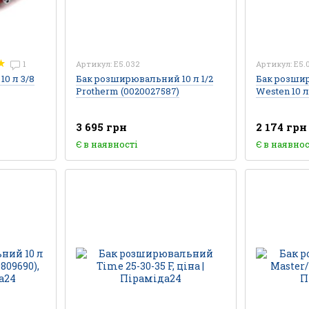
1
Артикул: E5.032
Артикул: E5.
Бак розширювальний 10 л 1/2
Бак розши
0 л 3/8
Protherm (0020027587)
Westen 10 л
3 695 грн
2 174 грн
Є в наявності
Є в наявнос