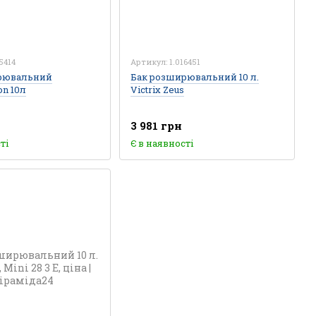
5414
Артикул: 1.016451
рювальний
Бак розширювальний 10 л.
on 10л
Victrix Zeus
3 981 грн
ті
Є в наявності