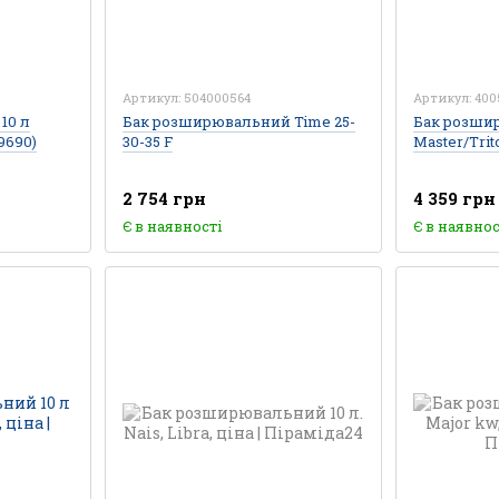
Артикул: 504000564
Артикул: 400
10 л
Бак розширювальний Time 25-
Бак розши
9690)
30-35 F
Мaster/Trit
2 754 грн
4 359 грн
Є в наявності
Є в наявнос