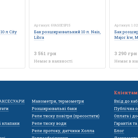
Артикул: 6VASOESP15
Артикул: 1.0
0 л City
Бак розширювальний 10 л. Nais,
Бак розшир
Libra
Major kw, M
3 561 грн
3 290 грн
Немає в наявності
Немає в на
Клієнтам
 АКСЕСУАРИ
Манометри, термометри
Вхід до ка
тати
Розширювальні баки
Публічна о
Реле тиску повітря (пресостати)
Оплата і д
і клапани
Реле тиску води
Гарантія т
Реле протоку, датчики Холла
Блог