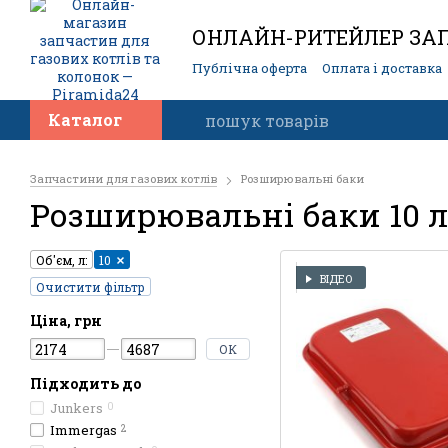
ОНЛАЙН-РИТЕЙЛЕР ЗАП
Публічна оферта
Оплата і доставка
Контакти
Каталог
Запчастини для газових котлів
Розширювальні баки
Розширювальні баки 10 л
Об'єм, л:
10
ВІДЕО
Очистити фільтр
Ціна, грн
ОК
Підходить до
Junkers
0
Immergas
2