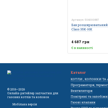
Артикул: 504000887
Бак розширювальний 1
Class 35K-HK
4 687 грн
Є в наявності
Каталог
КОТЛИ , КОЛОНКИ ТА
Програматори, термос
© 2016—2026
Вентилятори
Онлайн-ритейлер запчастин для
Повітряні та запобіжн
газових котлів та колонок
Газові клапани
Мобільна версія