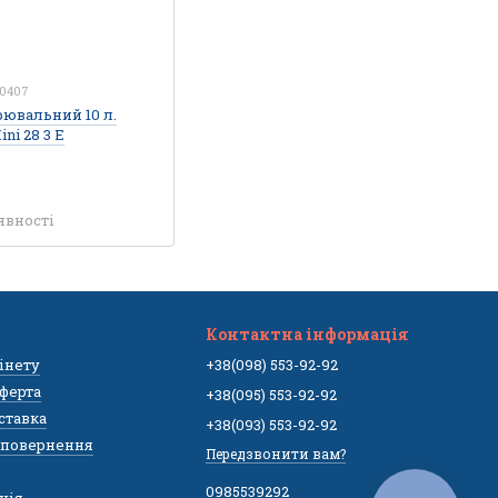
20407
ювальний 10 л.
ini 28 3 Е
явності
Контактна інформація
бінету
+38(098) 553-92-92
ферта
+38(095) 553-92-92
оставка
+38(093) 553-92-92
а повернення
Передзвонити вам?
0985539292