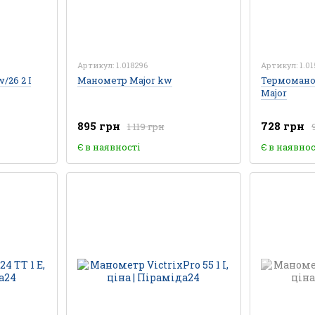
Артикул: 1.018296
Артикул: 1.0
/26 2 І
Манометр Major kw
Термоманом
Major
895 грн
728 грн
1 119 грн
Є в наявності
Є в наявнос