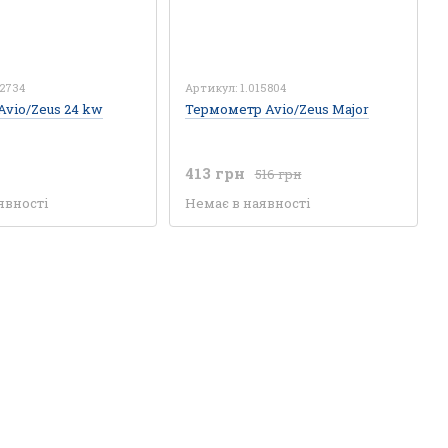
22734
Артикул: 1.015804
vio/Zeus 24 kw
Термометр Avio/Zeus Major
413 грн
516 грн
явності
Немає в наявності