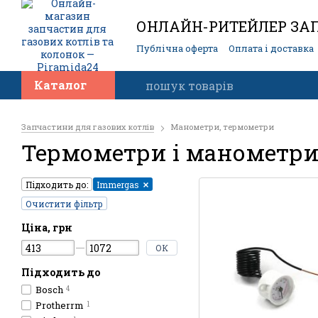
ОНЛАЙН-РИТЕЙЛЕР ЗАП
Публічна оферта
Оплата і доставка
Контакти
Каталог
Запчастини для газових котлів
Манометри, термометри
Термометри і манометри
Підходить до:
Immergas
Очистити фільтр
Ціна, грн
ОК
Підходить до
Bosch
4
Protherrm
1