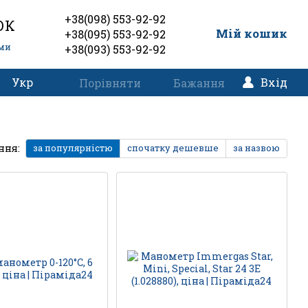
+38(098) 553-92-92
ОК
0
Мій кошик
+38(095) 553-92-92
еми
+38(093) 553-92-92
Укр
Вхід
Порівняти
Бажання
ння:
за популярністю
спочатку дешевше
за назвою