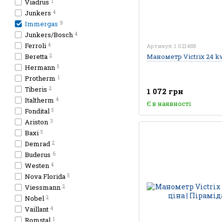
Viadrus
1
Junkers
4
Immergas
9
Junkers/Bosch
4
Ferroli
4
Артикул: 1.021488
Beretta
Манометр Victrix 24 kw
2
Hermann
5
Protherm
1
Tiberis
2
1 072 грн
Italtherm
4
Є в наявності
Fondital
5
Ariston
3
Baxi
5
Demrad
2
Buderus
6
Westen
4
Nova Florida
5
Viessmann
2
Nobel
2
Vaillant
4
Romstal
1