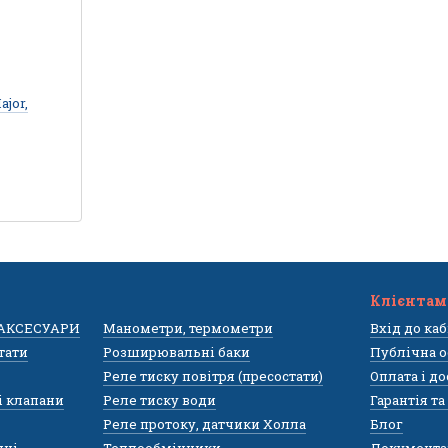
jor,
Клієнтам
 АКСЕСУАРИ
Манометри, термометри
Вхід до ка
тати
Розширювальні баки
Публічна о
Реле тиску повітря (пресостати)
Оплата і д
і клапани
Реле тиску води
Гарантія т
Реле протоку, датчики Холла
Блог