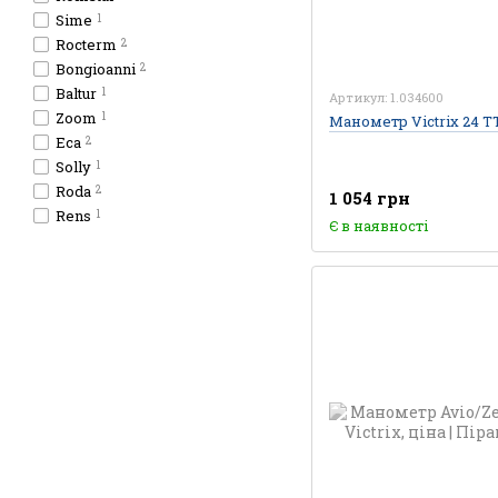
Sime
1
Rocterm
2
Bongioanni
2
Baltur
1
Артикул: 1.034600
Zoom
1
Манометр Victrix 24 ТТ
Eca
2
Solly
1
Roda
2
1 054 грн
Rens
1
Є в наявності