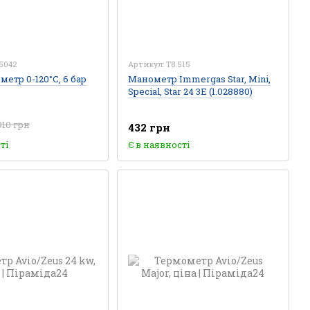
15042
Артикул: T8.515
етр 0-120°С, 6 бар
Манометр Immergas Star, Mini,
Special, Star 24 3E (1.028880)
910 грн
432 грн
ті
Є в наявності