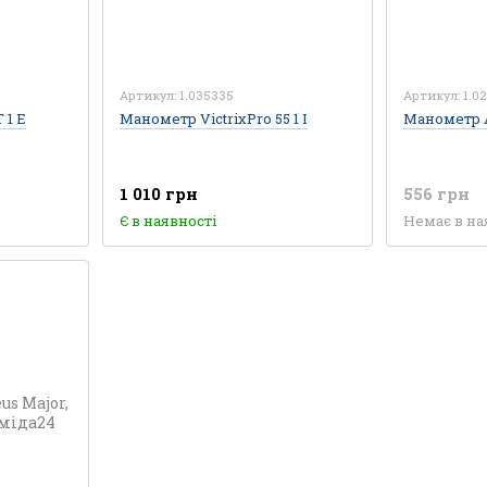
Артикул: 1.035335
Артикул: 1.0
 1 Е
Манометр VictrixPro 55 1 I
Манометр A
1 010 грн
556 грн
Є в наявності
Немає в на