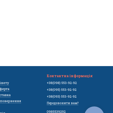
Контактна інформація
бінету
+38(098) 553-92-92
ферта
+38(095) 553-92-92
оставка
+38(093) 553-92-92
а повернення
Передзвонити вам?
0985539292