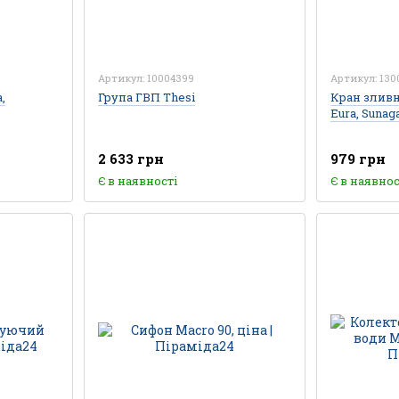
Артикул: 10004399
Артикул: 130
,
Група ГВП Thesi
Кран зливн
Eura, Sunag
2 633 грн
979 грн
Є в наявності
Є в наявнос