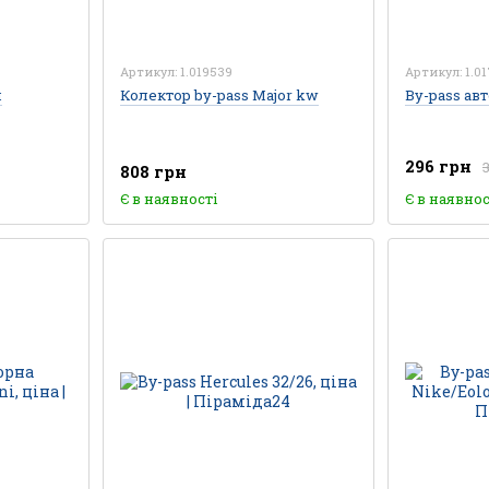
Артикул: 1.019539
Артикул: 1.01
й
Колектор by-pass Major kw
By-pass ав
296 грн
808 грн
Є в наявності
Є в наявнос