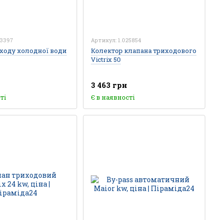
23397
Артикул: 1.025854
ходу холодної води
Колектор клапана триходового
Victrix 50
3 463 грн
ті
Є в наявності