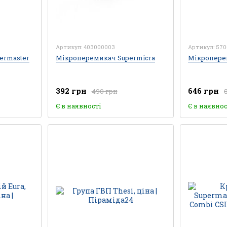
Артикул: 403000003
Артикул: 570
ermaster
Мікроперемикач Supermicra
Мікроперем
392 грн
646 грн
490 грн
Є в наявності
Є в наявнос