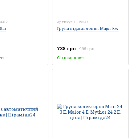
14312
Артикул: 1.019547
tar
Група підживлення Major kw
788 грн
985 грн
ті
Є в наявності