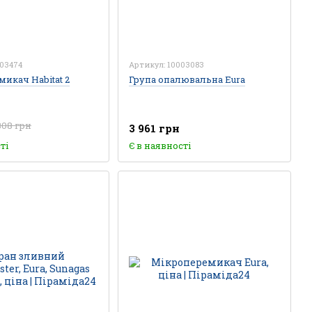
03474
Артикул: 10003083
икач Habitat 2
Група опалювальна Eura
808 грн
3 961 грн
ті
Є в наявності