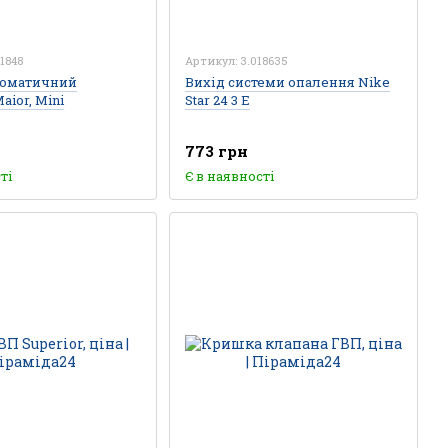
1848
Артикул: 3.018635
томатичний
Вихід системи опалення Nike
aior, Mini
Star 24 3 Е
773 грн
ті
Є в наявності