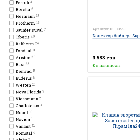
Ferroli
4
Beretta
6
Hermann
35
Protherm
16
Артикул: 10003553
Saunier Duval
7
Колектор бойлера Sup
Tiberis
20
Italtherm
24
Fondital
11
3 588 грн
Ariston
20
Baxi
23
Є в наявності
Demrad
15
Buderus
8
Westen
21
Nova Florida
9
Viessmann
2
Chaffoteaux
4
Nobel
10
Navien
1
Vaillant
12
Romstal
4
2