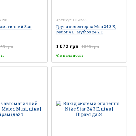
7198
Артикул: 1.028555
томатичний Star
Група колекторна Mini 24 3 E,
Maior 4 E, Mythos 24 2 Е
1 072 грн
369 грн
1 340 грн
ті
Є в наявності