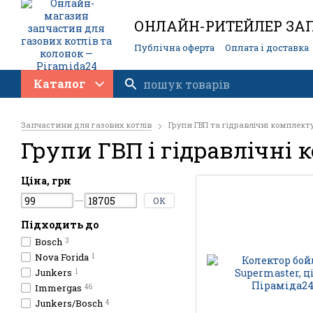
ОНЛАЙН-РИТЕЙЛЕР ЗАП
Публічна оферта
Оплата і доставка
Контакти
Каталог
Запчастини для газових котлів
Групи ГВП та гідравлічні комплект
Групи ГВП і гідравлічні
Ціна, грн
ОК
Підходить до
Bosch
3
Nova Forida
1
Junkers
1
Immergas
46
Junkers/Bosch
4