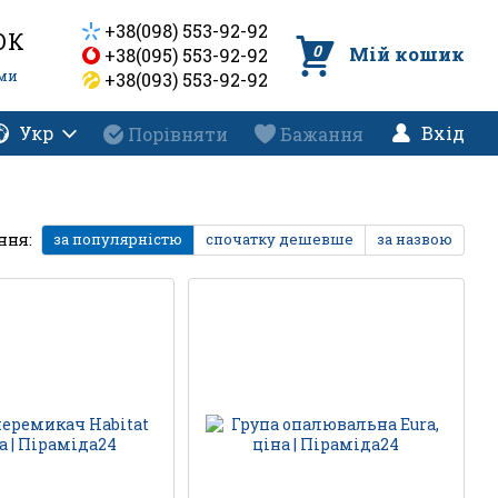
+38(098) 553-92-92
ОК
0
Мій кошик
+38(095) 553-92-92
еми
+38(093) 553-92-92
Укр
Вхід
Порівняти
Бажання
ння:
за популярністю
спочатку дешевше
за назвою