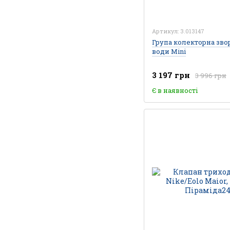
Артикул: 3.013147
Група колекторна зво
води Mini
3 197 грн
3 996 грн
Є в наявності