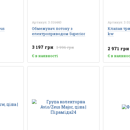
Артикул: 3.016440
Артикул: 3.0
eus
Обмежувач потоку з
Клапан три
електроприводом Superior
kw
3 197 грн
3 996 грн
2 971 грн
Є в наявності
Є в наявнос