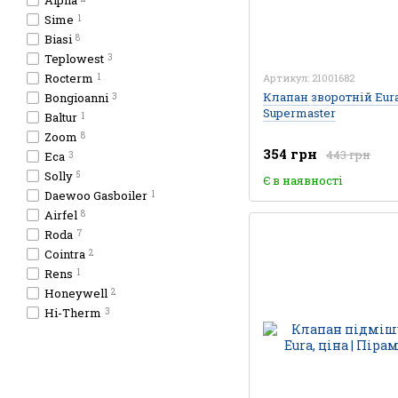
Alpha
Sime
1
Biasi
8
Teplowest
3
Rocterm
Артикул: 21001682
1
Клапан зворотній Eura
Bongioanni
3
Supermaster
Baltur
1
Zoom
8
354 грн
443 грн
Eca
3
Solly
5
Є в наявності
Daewoo Gasboiler
1
Airfel
8
Roda
7
Cointra
2
Rens
1
Honeywell
2
Hi-Therm
3