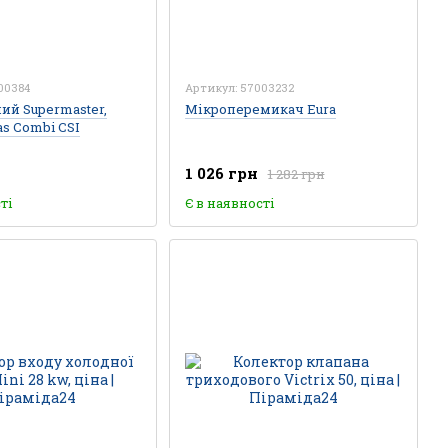
00384
Артикул: 57003232
ий Supermaster,
Мікроперемикач Eura
as Combi CSI
1 026 грн
1 282 грн
ті
Є в наявності