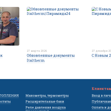
27 марта 2026
27 декабря 2
ок
Обновленные документы
С Новым 2
Italtherm
Клиента
ОТОПЛЕНИЯ
Манометры, термометры
Вход в ли
остаты
Расширительные баки
Публичная
Реле давления воздуха
Оплата и д