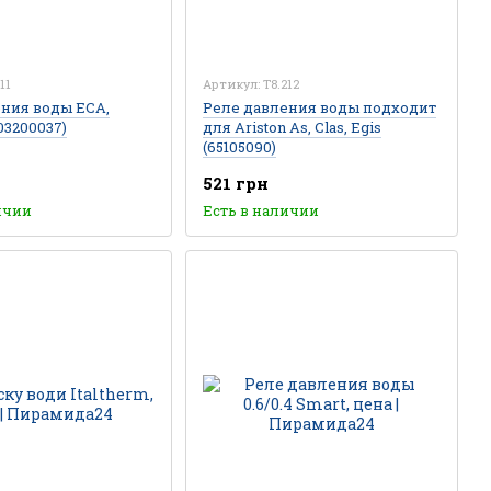
11
Артикул: T8.212
ния воды ECA,
Реле давления воды подходит
03200037)
для Ariston As, Clas, Egis
(65105090)
521 грн
ичии
Есть в наличии