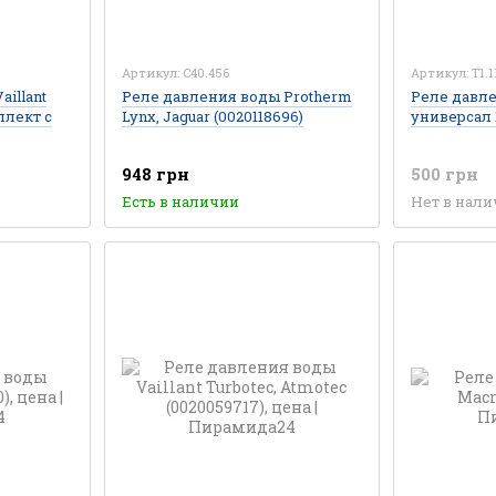
Артикул: C40.456
Артикул: T1.1
illant
Реле давления воды Protherm
Реле давл
плект с
Lynx, Jaguar (0020118696)
универсал 
948 грн
500 грн
Есть в наличии
Нет в нал