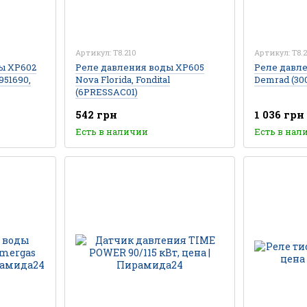
Артикул: T8.210
Артикул: T8.2
ы XP602
Реле давления воды XP605
Реле давле
951690,
Nova Florida, Fondital
Demrad (30
(6PRESSAC01)
542 грн
1 036 грн
Есть в наличии
Есть в нал