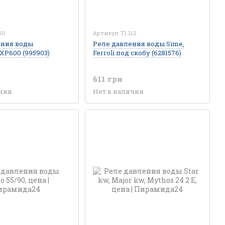
10
Артикул: T1.112
ения воды
Реле давления воды Sime,
XP600 (995903)
Ferroli под скобу (6281576)
611 грн
ичии
Нет в наличии