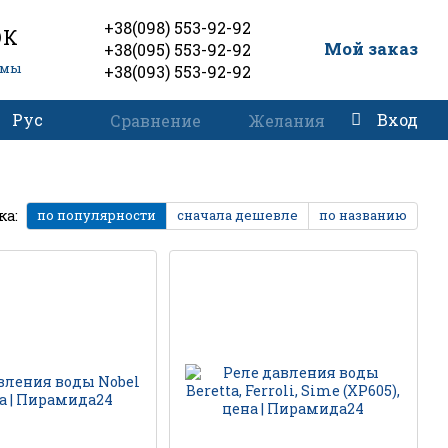
+38(098) 553-92-92
ОК
0
Мой заказ
+38(095) 553-92-92
емы
+38(093) 553-92-92
Рус
Вход
Сравнение
Желания
ка:
по популярности
сначала дешевле
по названию