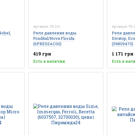
Артикул: T5.113
Артикул: T5.1
Реле давления воды
Реле давле
obel,
Fondital/Nova Florida
Divatop, Ec
(6PRESSAC00)
(39809470)
419 грн
1 171 грн
Есть в наличии
Есть в нал