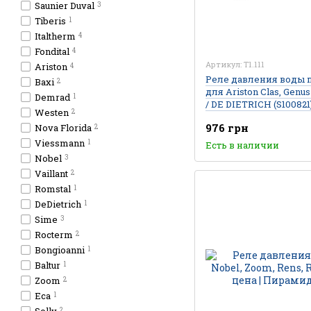
Saunier Duval
3
Tiberis
1
Italtherm
4
Fondital
4
Артикул: T1.111
Ariston
4
Реле давления воды 
Baxi
2
для Ariston Clas, Genus
Demrad
1
/ DE DIETRICH (S100821
Westen
2
976 грн
Nova Florida
2
Viessmann
1
Есть в наличии
Nobel
3
Vaillant
2
Romstal
1
DeDietrich
1
Sime
3
Rocterm
2
Bongioanni
1
Baltur
1
Zoom
2
Eca
1
2