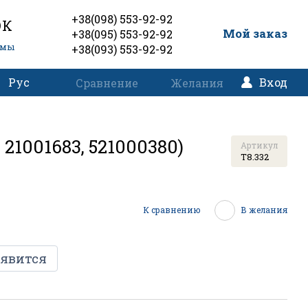
+38(098) 553-92-92
ОК
0
Мой заказ
+38(095) 553-92-92
емы
+38(093) 553-92-92
Рус
Вход
Сравнение
Желания
21001683, 521000380)
Артикул
T8.332
К сравнению
В желания
оявится