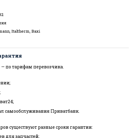
32
лия
ann, Italtherm, Baxi
арантия
 — по тарифам перевозчика.
нии;
;
ват24;
ал самообслуживания Приватбанк.
ров существуют разные сроки гарантии:
ев для запчастей;