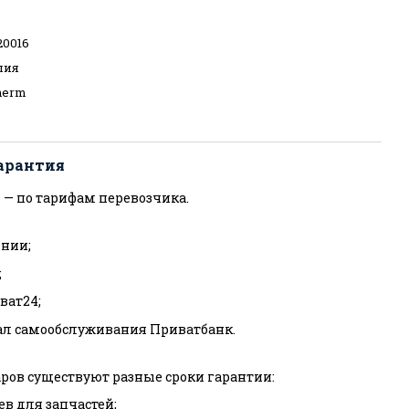
20016
лия
therm
арантия
 — по тарифам перевозчика.
нии;
;
ват24;
ал самообслуживания Приватбанк.
ров существуют разные сроки гарантии:
ев для запчастей;