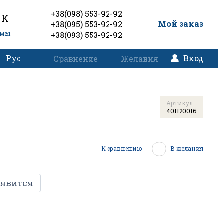
+38(098) 553-92-92
ОК
0
Мой заказ
+38(095) 553-92-92
емы
+38(093) 553-92-92
Рус
Вход
Сравнение
Желания
Артикул
401120016
К сравнению
В желания
оявится