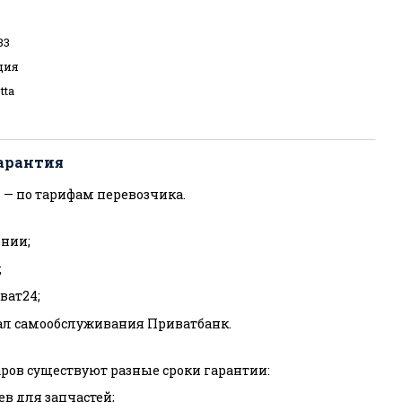
33
ция
tta
арантия
 — по тарифам перевозчика.
нии;
;
ват24;
ал самообслуживания Приватбанк.
ров существуют разные сроки гарантии:
ев для запчастей;