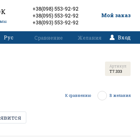
+38(098) 553-92-92
ОК
0
Мой заказ
+38(095) 553-92-92
емы
+38(093) 553-92-92
Рус
Вход
Сравнение
Желания
Артикул
T7.333
К сравнению
В желания
оявится