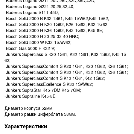
-Buderus Logano G211-20D,26D,32D,36D,42D;
-Buderus Logano G221-20,25,32,40;
-Buderus Logano S111-45D;
-Bosch Solid 2000 B K32-1S61, K45-1SW62,K45-1S62;
-Bosch Solid 3000 H K20-1G62, K26-1G62, K32-1G62;
-Bosch Solid 3000 H K36-1G62, K42-1G62, K45-8E;
-Bosch Solid 3000 H 20-25-32-40 HNC;
-Bosch Solid 5000 W K32-1SAW62;
-Bosch Gas 5000 F K32-9;
-Junkers Superclass-S K20-1S61, K32-1S61, K32-1S62, K45-1S-
62;
-Junkers SuperclassComfort-S K20-1G61, K20-1G62, K26-1G61;
-Junkers SuperclassComfort-S K32-1G61, K32-1G62, K36-1G61;
-Junkers SuperclassComfort-S K42-1G61,K42-1G62;
-Junkers SuperclassExellence-S K32-1SAW62;
-Junkers SupraStar K45-7DM,K45-7GM;
-Junkers Supraline K45-8E.
Диаметр корпуса 52мм.
Диаметр рамки циферблата 58мм.
Характеристики