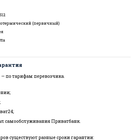
512
отермический (первичный)
ея
tta
арантия
 — по тарифам перевозчика.
нии;
;
ват24;
ал самообслуживания Приватбанк.
ров существуют разные сроки гарантии: