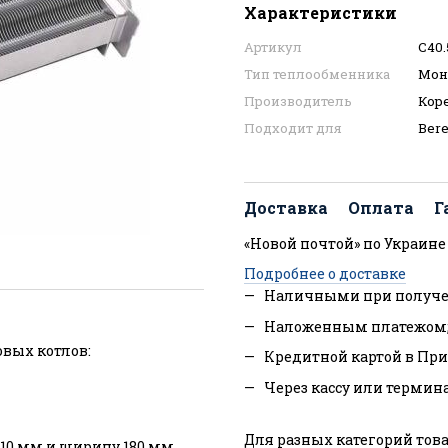
Характеристики
Артикул
C40.
Тип теплообменника
Мон
Производитель
Кор
Подходит для
Bere
Доставка
Оплата
Г
«Новой почтой» по Украине
Подробнее о доставке
Наличными при получе
Наложенным платежом
вых котлов:
Кредитной картой в При
Через кассу или термин
Для разных категорий това
310 мм и ширину 180 мм.