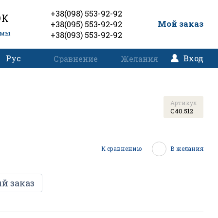
+38(098) 553-92-92
ОК
0
Мой заказ
+38(095) 553-92-92
емы
+38(093) 553-92-92
Рус
Вход
Сравнение
Желания
Артикул
C40.512
К сравнению
В желания
й заказ