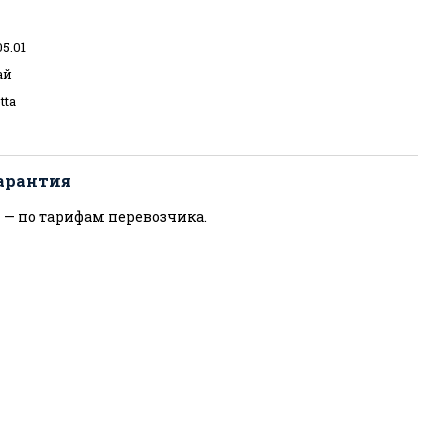
05.01
ай
tta
арантия
 — по тарифам перевозчика.