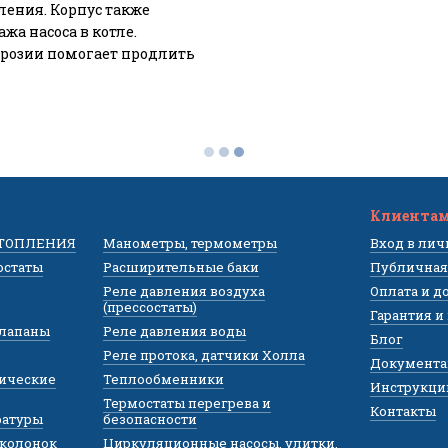
ления. Корпус также
а насоса в котле.
ррозии помогает продлить
Клиента
ОТОПЛЕНИЯ
Манометры, термометры
Вход в ли
остаты
Расширительные баки
Публичная
Реле давления воздуха
Оплата и д
(прессостаты)
Гарантия и
клапаны
Реле давления воды
Блог
Реле протока, датчики Холла
Документа
лические
Теплообменники
Инструкци
Термостаты перегрева и
Контакты
ратуры
безопасности
 колонок
Циркуляционные насосы, улитки,