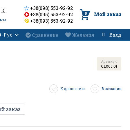
+38(098) 553-92-92
ОК
0
Мой заказ
+38(095) 553-92-92
емы
+38(093) 553-92-92
Рус
Вход
Сравнение
Желания
Артикул
C1.005.01
К сравнению
В желания
й заказ