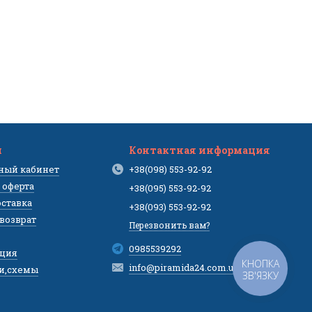
м
Контактная информация
чный кабинет
+38(098) 553-92-92
 оферта
+38(095) 553-92-92
оставка
+38(093) 553-92-92
 возврат
Перезвонить вам?
0985539292
ция
КНОПКА
info@piramida24.com.ua
и,схемы
ЗВ'ЯЗКУ