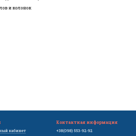
тлов и колонок
м
Контактная информация
чный кабинет
+38(098) 553-92-92