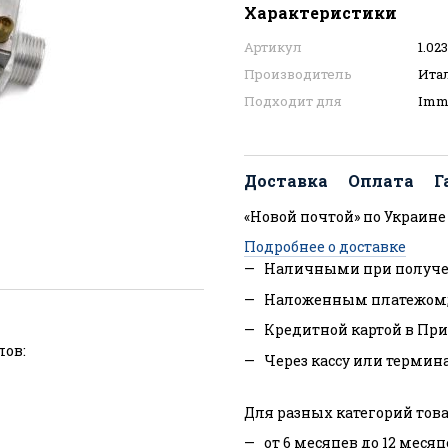
Характеристики
Артикул
1.02
Производитель
Ита
Подходит для
Imm
Доставка
Оплата
Г
«Новой почтой» по Украине
Подробнее о доставке
Наличными при получе
Наложенным платежом
Кредитной картой в При
лов:
Через кассу или термин
Для разных категорий това
от 6 месяцев до 12 месяц