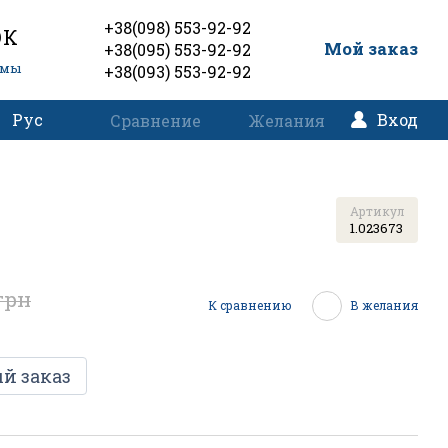
+38(098) 553-92-92
ОК
0
Мой заказ
+38(095) 553-92-92
емы
+38(093) 553-92-92
Рус
Вход
Сравнение
Желания
Артикул
1.023673
грн
К сравнению
В желания
й заказ