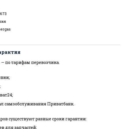
3673
лия
ergas
арантия
 — по тарифам перевозчика.
нии;
;
ват24;
ал самообслуживания Приватбанк.
ров существуют разные сроки гарантии:
ев для запчастей;