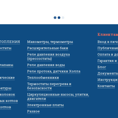
Клиента
ОТОПЛЕНИЯ
Манометры, термометры
Вход в ли
остаты
Расширительные баки
Публичная
Реле давления воздуха
Оплата и д
(прессостаты)
Гарантия и
клапаны
Реле давления воды
Блог
Реле протока, датчики Холла
Документа
лические
Теплообменники
Инструкци
Термостаты перегрева и
Контакты
ратуры
безопасности
 колонок
Циркуляционные насосы, улитки,
двигатели
ых котлов
Электронные платы
котлов
Разное