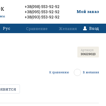
+38(098) 553-92-92
ОК
0
Мой заказ
+38(095) 553-92-92
емы
+38(093) 553-92-92
Рус
Вход
Сравнение
Желания
Артикул
306119023
К сравнению
В желания
оявится