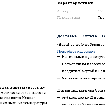
Характеристики
Артикул
3061
Подходит для
Tibe
Доставка
Оплата
Г
«Новой почтой» по Украине
Подробнее о доставке
Наличными при получе
Наложенным платежом
Кредитной картой в При
Через кассу или термин
 давление газа в горелку,
Для разных категорий това
томатически открывается и
от 6 месяцев до 12 месяц
платы котла. Клапан
ющих высокие температуры
от 1 года до 3 лет для ко