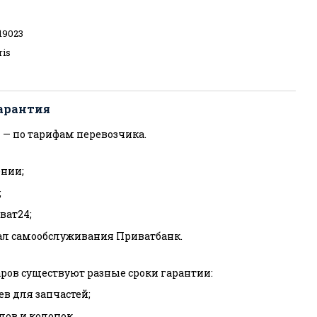
19023
ris
арантия
 — по тарифам перевозчика.
нии;
;
ват24;
ал самообслуживания Приватбанк.
ров существуют разные сроки гарантии:
ев для запчастей;
тлов и колонок