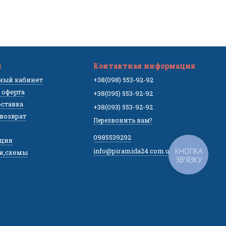
м
Контактная информация
чный кабинет
+38(098) 553-92-92
 оферта
+38(095) 553-92-92
оставка
+38(093) 553-92-92
 возврат
Перезвонить вам?
0985539292
ция
info@piramida24.com.ua
КНОПКА
и,схемы
ЗВ'ЯЗКУ