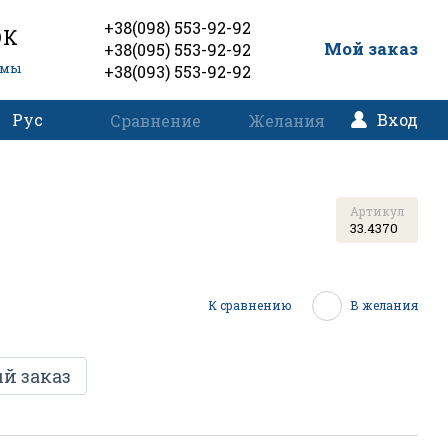
+38(098) 553-92-92
ОК
0
Мой заказ
+38(095) 553-92-92
емы
+38(093) 553-92-92
Рус
Вход
Сравнение
Желания
Артикул
33.4370
К сравнению
В желания
й заказ