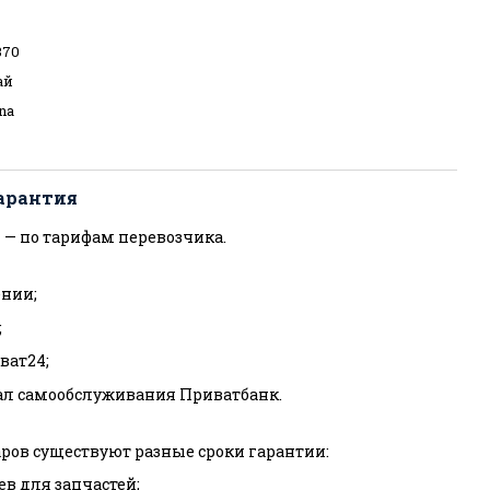
370
ай
na
арантия
 — по тарифам перевозчика.
нии;
;
ват24;
ал самообслуживания Приватбанк.
ров существуют разные сроки гарантии:
ев для запчастей;