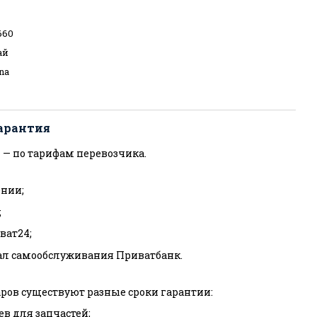
660
ай
na
арантия
 — по тарифам перевозчика.
нии;
;
ват24;
ал самообслуживания Приватбанк.
ров существуют разные сроки гарантии:
ев для запчастей;