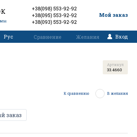
+38(098) 553-92-92
ОК
0
Мой заказ
+38(095) 553-92-92
емы
+38(093) 553-92-92
Рус
Вход
Сравнение
Желания
Артикул
33.4660
К сравнению
В желания
й заказ