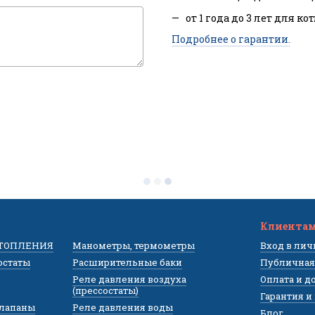
от 1 года до 3 лет для ко
Подробнее о гарантии.
Клиента
ОТОПЛЕНИЯ
Манометры, термометры
Вход в ли
остаты
Расширительные баки
Публичная
Реле давления воздуха
Оплата и д
(прессостаты)
Гарантия и
клапаны
Реле давления воды
Блог