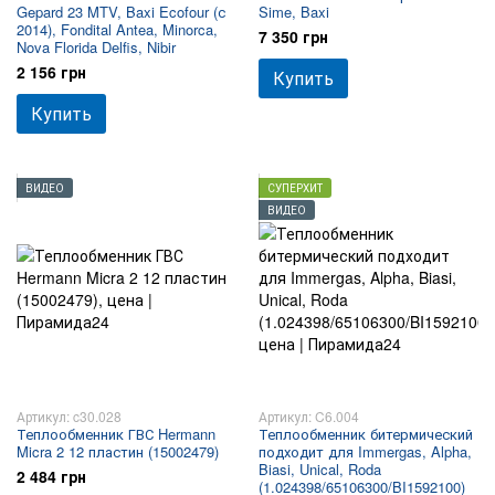
Gepard 23 MTV, Baxi Ecofour (с
Sime, Baxi
2014), Fondital Antea, Minorca,
7 350 грн
Nova Florida Delfis, Nibir
2 156 грн
Купить
Купить
ВИДЕО
СУПЕРХИТ
ВИДЕО
Артикул: c30.028
Артикул: C6.004
Теплообменник ГВС Hermann
Теплообменник битермический
Micra 2 12 пластин (15002479)
подходит для Immergas, Alpha,
Biasi, Unical, Roda
2 484 грн
(1.024398/65106300/BI1592100)