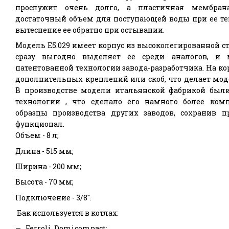
прослужит очень долго, а пластичная мембран
достаточный объем для поступающей воды при ее те
вытеснение ее обратно при остывании.
Модель E5.029 имеет корпус из высоколегированной с
сразу выгодно выделяет ее среди аналогов, и 
патентованной технологии завода-разработчика. На ко
дополнительных креплений или скоб, что делает мод
В производстве модели итальянской фабрикой был
технологии , что сделало его намного более ко
образцы производства других заводов, сохранив 
функционал.
Объем - 8 л;
Длина - 515 мм;
Ширина - 200 мм;
Высота - 70 мм;
Подключение - 3/8".
Бак используется в котлах:
Ferroli Domicompact;