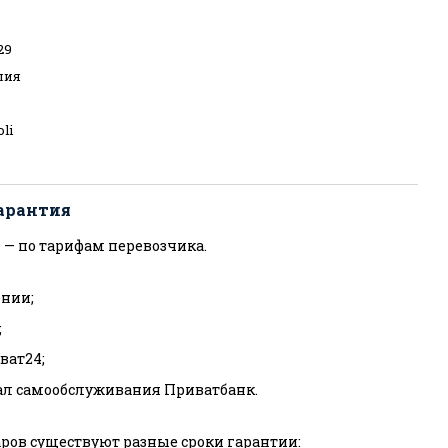
29
лия
oli
арантия
 — по тарифам перевозчика.
нии;
;
ват24;
ал самообслуживания Приватбанк.
ров существуют разные сроки гарантии: