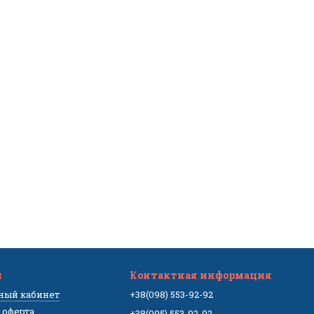
м
Контактная информация
чный кабинет
+38(098) 553-92-92
 оферта
+38(095) 553-92-92