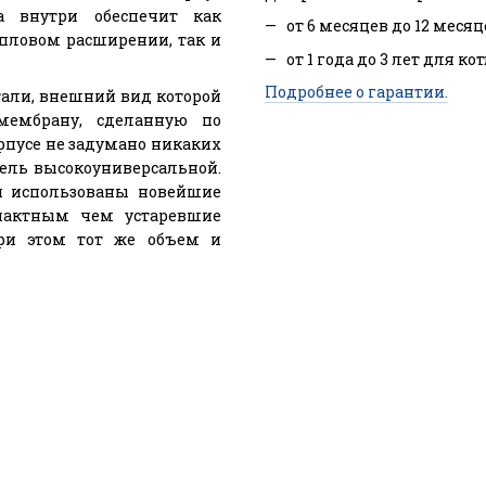
а внутри обеспечит как
от 6 месяцев до 12 месяц
пловом расширении, так и
от 1 года до 3 лет для ко
Подробнее о гарантии.
тали, внешний вид которой
мембрану, сделанную по
рпусе не задумано никаких
ель высокоуниверсальной.
и использованы новейшие
мпактным чем устаревшие
при этом тот же объем и