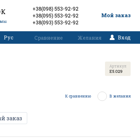
+38(098) 553-92-92
ОК
0
Мой заказ
+38(095) 553-92-92
емы
+38(093) 553-92-92
Рус
Вход
Сравнение
Желания
Артикул
E5.029
К сравнению
В желания
й заказ