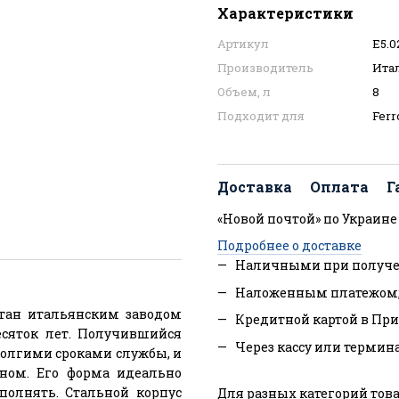
Характеристики
Артикул
E5.0
Производитель
Ита
Объем, л
8
Подходит для
Ferr
Доставка
Оплата
Г
«Новой почтой» по Украине
Подробнее о доставке
Наличными при получе
Наложенным платежом
тан итальянским заводом
Кредитной картой в При
десяток лет. Получившийся
Через кассу или термин
долгими сроками службы, и
ном. Его форма идеально
полнять. Стальной корпус
Для разных категорий това