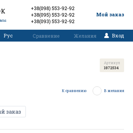
+38(098) 553-92-92
ОК
0
Мой заказ
+38(095) 553-92-92
емы
+38(093) 553-92-92
Рус
Вход
Сравнение
Желания
Артикул
1872534
К сравнению
В желания
й заказ