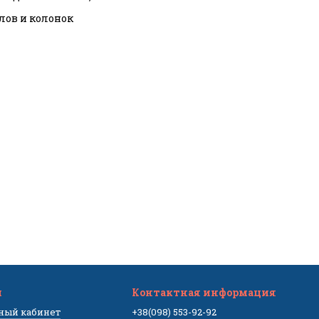
тлов и колонок
м
Контактная информация
чный кабинет
+38(098) 553-92-92