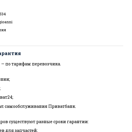
534
ioanni
лия
арантия
 — по тарифам перевозчика.
нии;
;
ват24;
ал самообслуживания Приватбанк.
ров существуют разные сроки гарантии:
ев для запчастей;