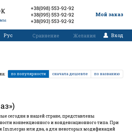
+38(098) 553-92-92
ОК
0
Мой заказ
+38(095) 553-92-92
емы
+38(093) 553-92-92
Рус
Вход
Сравнение
Желания
ка:
по популярности
сначала дешевле
по названию
аз»)
ые сегодня в нашей стране, представлены
ности конвекционного и конденсационного типа. При
к Immergas или два, а для некоторых модификаций