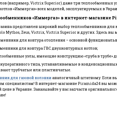
ов (например, Victrix Superior) даже три теплообменных 
отлов «Иммергаз» всех моделей, эксплуатируемых в Украи
ообменников «Иммергаз»
в интернет-магазине Pi
газина представлен широкий выбор теплообменников для к
Eolo Mythos, Zeus, Victrix, Victrix Superior и других. Здесь
менники для контура отопления – основной функциональн
менники для контура ГВС двухконтурных котлов;
лообменные узлы, имеющие конструкцию «труба в трубе» дл
куперативного типа, устанавливаемые в конденсационных к
вают трубчатые или пластинчатые.
нник для газовой колонки
аналогичный штатному. Если вы 
м специалистам! В интернет-магазине Piramida24 вы може
 цене в Украине. Заказывайте у нас запчасти оригинальног
ане!