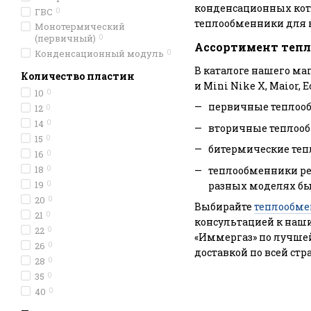
конденсационных котл
ГВС
0
теплообменники для к
Монотермический
(первичный)
0
Ассортимент
тепл
Конденсационный модуль
0
В каталоге нашего ма
Количество пластин
и Mini Nike X, Maior, 
10
0
первичные теплооб
12
0
14
0
вторичные теплооб
15
0
битермические теп
16
0
18
0
теплообменники ре
19
0
разных моделях бы
20
0
Выбирайте
теплообме
21
0
консультацией к наши
22
0
«Иммергаз» по лучшей
26
0
доставкой по всей стр
28
0
35
0
40
0