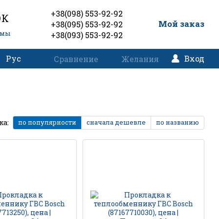
+38(098) 553-92-92
ОК
0
Мой заказ
+38(095) 553-92-92
емы
+38(093) 553-92-92
Рус
Вход
Сравнение
Желания
ка:
по популярности
сначала дешевле
по названию