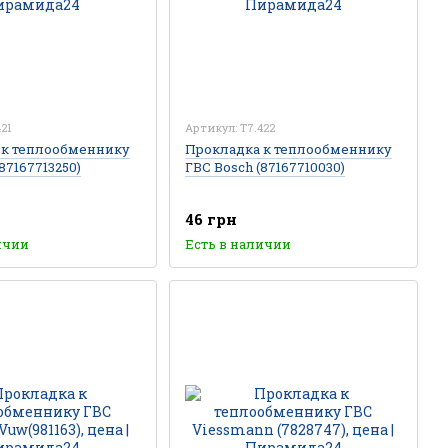
421
Артикул: T7.422
 к теплообменнику
Прокладка к теплообменнику
87167713250)
ГВС Bosch (87167710030)
46 грн
ичии
Есть в наличии