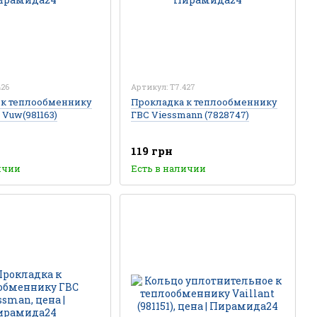
426
Артикул: T7.427
 к теплообменнику
Прокладка к теплообменнику
t Vuw(981163)
ГВС Viessmann (7828747)
119 грн
ичии
Есть в наличии