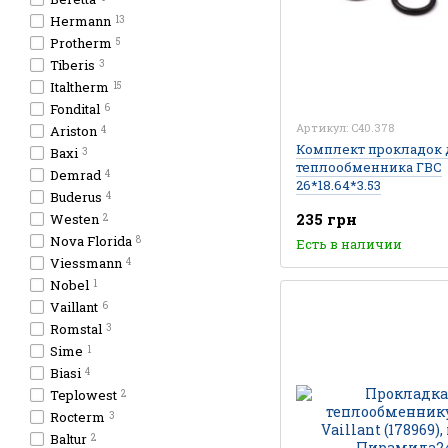
Hermann
13
Protherm
5
Tiberis
3
Italtherm
15
Fondital
6
Артикул: C40.378
Ariston
4
Комплект прокладок 
Baxi
3
теплообменника ГВС
Demrad
4
26*18.64*3.53
Buderus
4
235 грн
Westen
2
Nova Florida
8
Есть в наличии
Viessmann
4
Nobel
1
Vaillant
6
Romstal
3
Sime
1
Biasi
4
Teplowest
2
Rocterm
3
Baltur
2