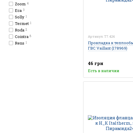
Zoom
4
Eca
3
Solly
1
Termet
1
Roda
2
Cointra
Артикул: T7.424
8
Прокладка к теплооб
Rens
1
ГВС Vaillant (178969)
46 грн
Есть в наличии