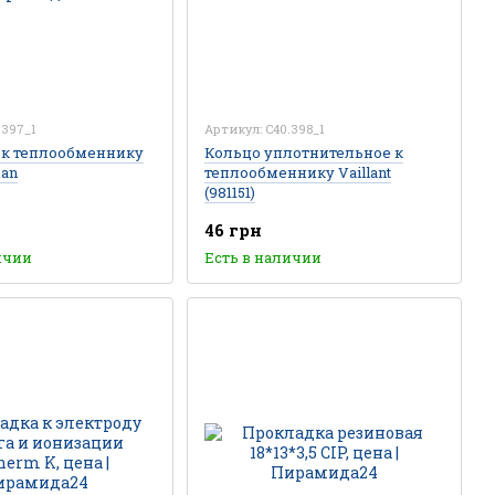
.397_1
Артикул: C40.398_1
 к теплообменнику
Кольцо уплотнительное к
man
теплообменнику Vaillant
(981151)
46 грн
ичии
Есть в наличии