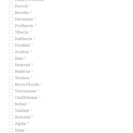
Ferroli
0
Beretta
0
Hermann
0
Protherm
0
Tiberis
0
Italtherm
0
Fondital
0
Ariston
0
Baxi
0
Demrad
0
Buderus
0
Westen
0
Nova Florida
0
Viessmann
0
Chaffoteaux
0
Nobel
0
Vaillant
0
Romstal
0
Alpha
0
Sime
0