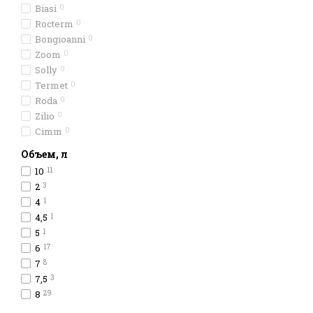
Biasi
0
Rocterm
0
Bongioanni
0
Zoom
0
Solly
0
Termet
0
Roda
0
Zilio
0
Cimm
0
Объем, л
10
11
2
3
4
1
4,5
1
5
1
6
17
7
8
7,5
3
8
29