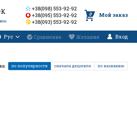
+38(098) 553-92-92
ОК
0
Мой заказ
+38(095) 553-92-92
емы
+38(093) 553-92-92
Рус
Вход
Сравнение
Желания
ка:
по популярности
сначала дешевле
по названию