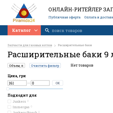
ОНЛАЙН-РИТЕЙЛЕР ЗАП
Публичная оферта
Оплата и достав
Контакты
Каталог
Запчасти для газовых котлов
Расширительные баки
Расширительные баки 9 
Нет товаров
Объем, л:
Очистить фильтр
Цена, грн
OK
Подходит для
Junkers
0
Immergas
0
Junkers/Bosch
0